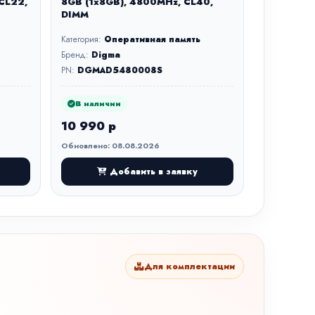
 CL22,
8GB (1x8GB), 4800MHz, CL40,
DIMM
Категория:
Оперативная память
Бренд:
Digma
PN:
DGMAD5480008S
В наличии
10 990 р
Обновлено: 08.08.2026
Добавить в заявку
Для комплектации