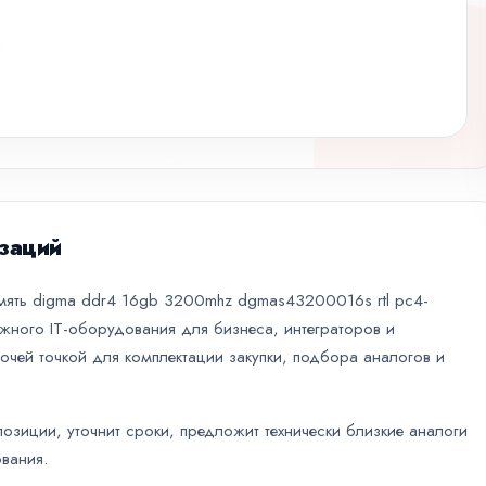
заций
амять digma ddr4 16gb 3200mhz dgmas43200016s rtl pc4-
межного IT-оборудования для бизнеса, интеграторов и
очей точкой для комплектации закупки, подбора аналогов и
зиции, уточнит сроки, предложит технически близкие аналоги
вания.