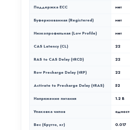
Поддержка ECC
нет
Буферизованная (Registered)
нет
Низкопрофильная (Low Profile)
нет
CAS Latency (CL)
22
RAS to CAS Delay (tRCD)
22
Row Precharge Delay (tRP)
22
Activate to Precharge Delay (tRAS)
52
Напряжение питания
1.2 В
Упаковка чипов
одност
Вес (брутто, кг)
0.017