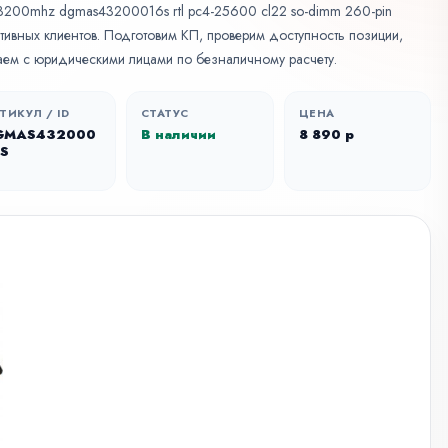
 3200mhz dgmas43200016s rtl pc4-25600 cl22 so-dimm 260-pin
ративных клиентов. Подготовим КП, проверим доступность позиции,
аем с юридическими лицами по безналичному расчету.
ТИКУЛ / ID
СТАТУС
ЦЕНА
GMAS432000
В наличии
8 890 р
6S