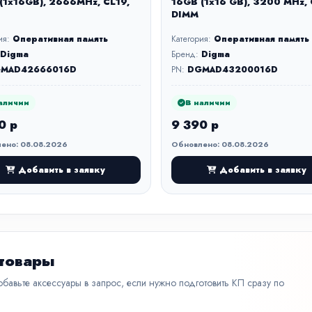
(1x16GB), 2666MHz, CL19,
16GB (1x16 GB), 3200 MHz,
DIMM
ия:
Оперативная память
Категория:
Оперативная память
Digma
Бренд:
Digma
MAD42666016D
PN:
DGMAD43200016D
аличии
В наличии
0 р
9 390 р
ено: 08.08.2026
Обновлено: 08.08.2026
Добавить в заявку
Добавить в заявку
 товары
бавьте аксессуары в запрос, если нужно подготовить КП сразу по