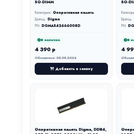
SO-DIMM
SO-D
Категория:
Оперативная память
Категор
Бренд:
Digma
Бренд:
PN:
DGMAS42666008D
PN:
DG
В наличии
В н
4 390 р
4 99
Обновлено: 08.08.2026
Обновл
Добавить в заявку
Оперативная память Digma, DDR4,
Опера