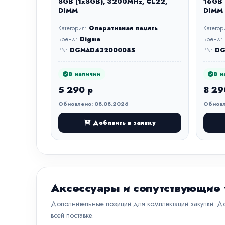
8GB (1x8GB), 3200MHz, CL22,
16GB 
DIMM
DIMM
Категория:
Оперативная память
Категор
Бренд:
Digma
Бренд:
PN:
DGMAD43200008S
PN:
DG
В наличии
В н
5 290 р
8 29
Обновлено: 08.08.2026
Обновл
Добавить в заявку
Аксессуары и сопутствующие
Дополнительные позиции для комплектации закупки. До
всей поставке.