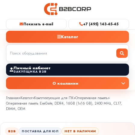
Показать e-mail
+7 (495) 143-45-45
Каталог
Личный кабинет
ЗАКУПЩИКА B2B
О компании
Главная
»
Каталог
»
Комплектующие для ПК
»
Оперативная память
»
Оперативная память ExeGate, DDR4, 16GB (1x16 GB), 2400 MHz, CL17,
DIMM, OEM
B2B
ПОСТАВКА ДЛЯ ЮЛ
НЕТ В НАЛИЧИИ