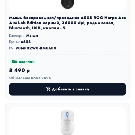
Мышь беспроводная/проводная ASUS ROG Harpe Ace
Aim Lab Edition черный, 36000 dpi, радиоканал,
Bluetooth, USB, кнопки - 5
Категория:
Мыши
Бренд:
ASUS
PN:
90MP02W0-BMUA00
В наличии
8 490 р
Обновлено: 07.08.2026
Добавить в заявку