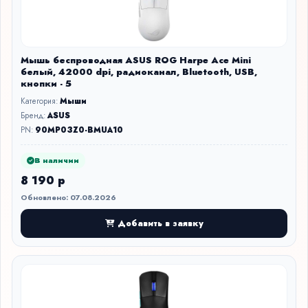
Мышь беспроводная ASUS ROG Harpe Ace Mini
белый, 42000 dpi, радиоканал, Bluetooth, USB,
кнопки - 5
Категория:
Мыши
Бренд:
ASUS
PN:
90MP03Z0-BMUA10
В наличии
8 190 р
Обновлено: 07.08.2026
Добавить в заявку