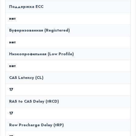
Поддержка ECC
нет
Буферизованная (Registered)
нет
Низкопрофильная (Low Profile)
нет
CAS Latency (CL)
17
RAS to CAS Delay (tRCD)
17
Row Precharge Delay (tRP)