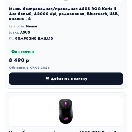
Мышь беспроводная/проводная ASUS ROG Keris II
Ace белый, 42000 dpi, радиоканал, Bluetooth, USB,
кнопки - 6
Категория:
Мыши
Бренд:
ASUS
PN:
90MP03N0-BMUA10
В наличии
8 490 р
Обновлено: 07.08.2026
Добавить в заявку