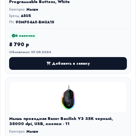
Prograммable Buttons, White
Категория:
Мыши
Бренд:
ASUS
PN:
90MP04A0-BMUA10
В наличии
8 790 р
Обновлено: 07.08.2026
Добавить в заявку
Мышь проводная Razer Basilisk V3 35K черный,
35000 dpi, USB, кнопки - 11
Категория:
Мыши