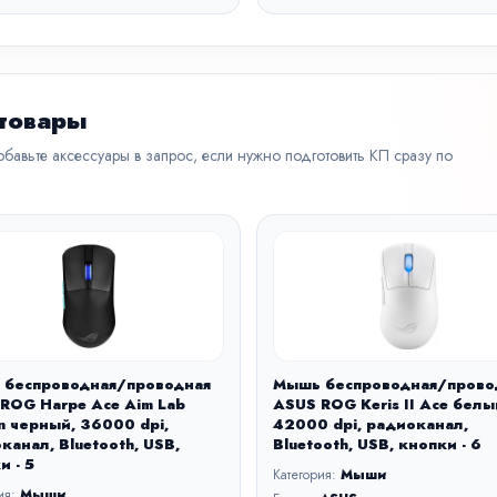
 товары
бавьте аксессуары в запрос, если нужно подготовить КП сразу по
 беспроводная/проводная
Мышь беспроводная/прово
ROG Harpe Ace Aim Lab
ASUS ROG Keris II Ace белы
on черный, 36000 dpi,
42000 dpi, радиоканал,
канал, Bluetooth, USB,
Bluetooth, USB, кнопки - 6
и - 5
Категория:
Мыши
ия:
Мыши