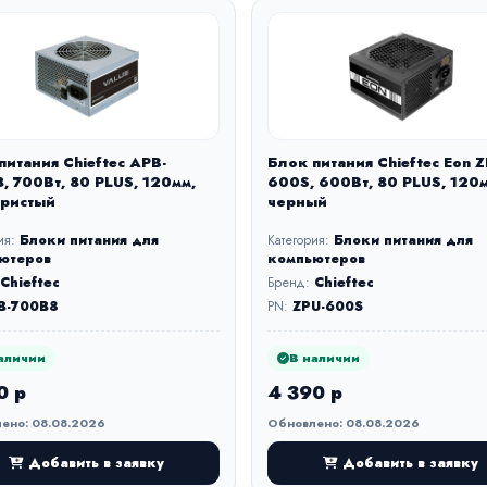
питания Chieftec APB-
Блок питания Chieftec Eon Z
, 700Вт, 80 PLUS, 120мм,
600S, 600Вт, 80 PLUS, 120м
ристый
черный
ия:
Блоки питания для
Категория:
Блоки питания для
ютеров
компьютеров
Chieftec
Бренд:
Chieftec
B-700B8
PN:
ZPU-600S
аличии
В наличии
0 р
4 390 р
ено: 08.08.2026
Обновлено: 08.08.2026
Добавить в заявку
Добавить в заявку