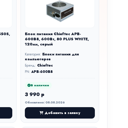
550S,
Блок питания Chieftec APB-
600B8, 600Вт, 80 PLUS WHITE,
120мм, серый
Категория:
Блоки питания для
компьютеров
Бренд:
Chieftec
PN:
APB-600B8
В наличии
3 990 р
Обновлено: 08.08.2026
Добавить в заявку