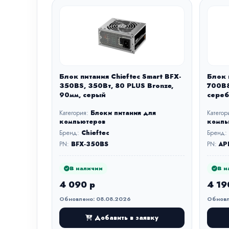
Блок питания Chieftec Smart BFX-
Блок 
350BS, 350Вт, 80 PLUS Bronze,
700B8
90мм, серый
сереб
Категория:
Блоки питания для
Категор
компьютеров
компь
Бренд:
Chieftec
Бренд:
PN:
BFX-350BS
PN:
AP
В наличии
В н
4 090 р
4 19
Обновлено: 08.08.2026
Обновл
Добавить в заявку