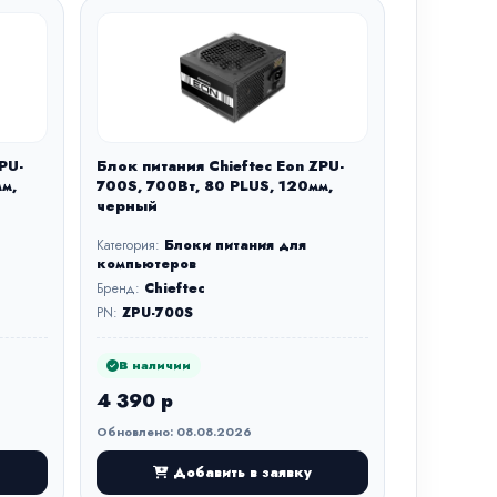
PU-
Блок питания Chieftec Eon ZPU-
м,
700S, 700Вт, 80 PLUS, 120мм,
черный
Категория:
Блоки питания для
компьютеров
Бренд:
Chieftec
PN:
ZPU-700S
В наличии
4 390 р
Обновлено: 08.08.2026
Добавить в заявку