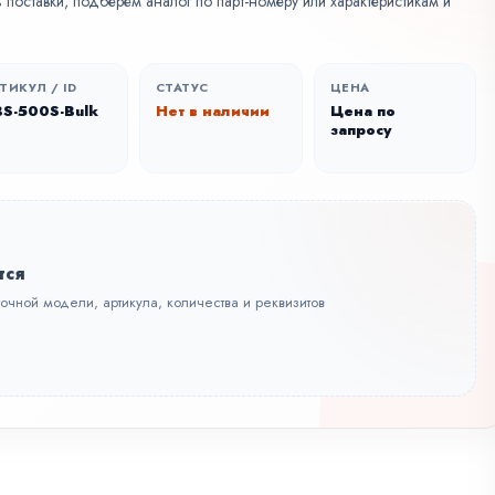
поставки, подберем аналог по парт-номеру или характеристикам и
ТИКУЛ / ID
СТАТУС
ЦЕНА
S-500S-Bulk
Нет в наличии
Цена по
запросу
тся
точной модели, артикула, количества и реквизитов