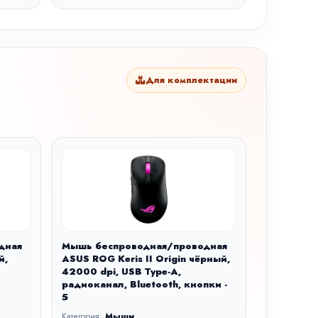
Для комплектации
дная
Мышь беспроводная/проводная
й,
ASUS ROG Keris II Origin чёрный,
42000 dpi, USB Type-A,
радиоканал, Bluetooth, кнопки -
5
Категория:
Мыши