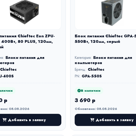
питания Chieftec Eon ZPU-
Блок питания Chieftec GPA-
 400Вт, 80 PLUS, 120мм,
550Вт, 120мм, серый
ый
ия:
Блоки питания для
Категория:
Блоки питания для
ютеров
компьютеров
Chieftec
Бренд:
Chieftec
U-400S
PN:
GPA-550S
аличии
В наличии
0 р
3 690 р
ено: 08.08.2026
Обновлено: 08.08.2026
Добавить в заявку
Добавить в заявку