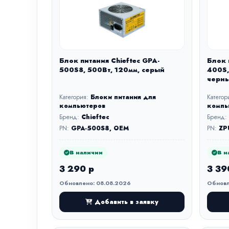
Блок питания Chieftec GPA-
Блок 
500S8, 500Вт, 120мм, серый
400S,
черн
Категория:
Блоки питания для
Категор
компьютеров
компь
Бренд:
Chieftec
Бренд:
PN:
GPA-500S8, OEM
PN:
ZP
В наличии
В н
3 290 р
3 39
Обновлено: 08.08.2026
Обновл
Добавить в заявку