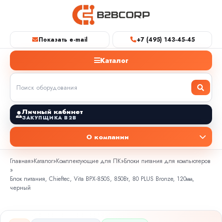
Показать e-mail
+7 (495) 143-45-45
Каталог
Личный кабинет
ЗАКУПЩИКА B2B
О компании
Главная
»
Каталог
»
Комплектующие для ПК
»
Блоки питания для компьютеров
»
Блок питания, Chieftec, Vita BPX-850S, 850Вт, 80 PLUS Bronze, 120мм,
черный