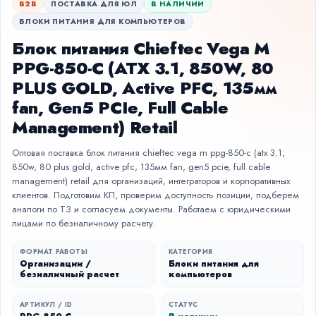
B2B
ПОСТАВКА ДЛЯ ЮЛ
В НАЛИЧИИ
БЛОКИ ПИТАНИЯ ДЛЯ КОМПЬЮТЕРОВ
Блок питания Chieftec Vega M
PPG-850-C (ATX 3.1, 850W, 80
PLUS GOLD, Active PFC, 135мм
fan, Gen5 PCIe, Full Cable
Management) Retail
Оптовая поставка блок питания chieftec vega m ppg-850-c (atx 3.1,
850w, 80 plus gold, active pfc, 135мм fan, gen5 pcie, full cable
management) retail для организаций, интеграторов и корпоративных
клиентов. Подготовим КП, проверим доступность позиции, подберем
аналоги по ТЗ и согласуем документы. Работаем с юридическими
лицами по безналичному расчету.
ФОРМАТ РАБОТЫ
КАТЕГОРИЯ
Организации /
Блоки питания для
безналичный расчет
компьютеров
АРТИКУЛ / ID
СТАТУС