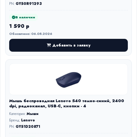
PN:
GY50R91293
В наличии
1 590 р
Обновлено: 06.08.2026
Добавить в заявку
Мышь беспроводная Lenovo 540 темно-синий, 2400
dpi, радиоканал, USB-C, кнопки - 4
Категория:
Мыши
Бренд:
Lenovo
PN:
GY51D20871