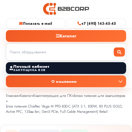
Показать e-mail
+7 (495) 143-45-45
Каталог
Личный кабинет
ЗАКУПЩИКА B2B
О компании
Главная
»
Каталог
»
Комплектующие для ПК
»
Блоки питания для компьютеров
»
Блок питания Chieftec Vega M PPG-850-C (ATX 3.1, 850W, 80 PLUS GOLD,
Active PFC, 135мм fan, Gen5 PCIe, Full Cable Management) Retail