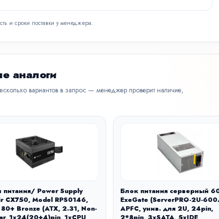
сть и сроки поставки у менеджера.
е аналоги
несколько вариантов в запрос — менеджер проверит наличие,
 питания/ Power Supply
Блок питания серверный 
ir CX750, Model RPS0146,
ExeGate (ServerPRO-2U-600
80+ Bronze (ATX, 2.31, Non-
APFC, унив. для 2U, 24pin,
ar, 1x24(20+4)pin, 1xCPU
2*8pin, 3xSATA, 5xIDE