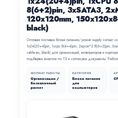
1x24(20+4)pin, 1xCPU 8
8(6+2)pin, 3xSATA3, 2x
120x120mm, 150x120x86
black)
Оптовая поставка блоки питания/ power supply corsair c
1x24(20+4)pin, 1xcpu 8(4+4)pin, 2xpcie*2 8(6+2)pin, 3x
cable-eu, black) для организаций, интеграторов и корп
подберем аналоги по ТЗ и согласуем документы. Работ
ФОРМАТ РАБОТЫ
КАТЕГОРИЯ
АР
Организации /
Блоки питания
C
безналичный
для
расчет
компьютеров