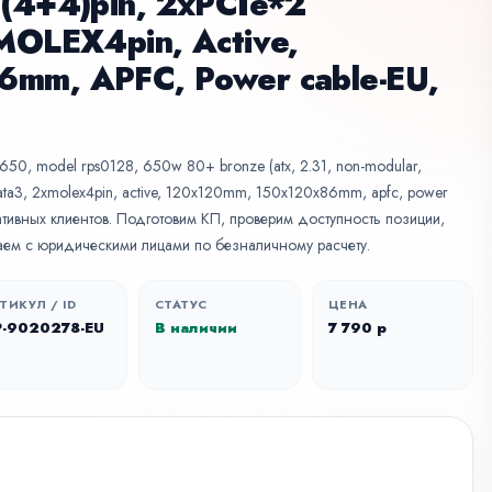
(4+4)pin, 2xPCIe*2
MOLEX4pin, Active,
mm, APFC, Power cable-EU,
x650, model rps0128, 650w 80+ bronze (atx, 2.31, non-modular,
sata3, 2xmolex4pin, active, 120x120mm, 150x120x86mm, apfc, power
оративных клиентов. Подготовим КП, проверим доступность позиции,
аем с юридическими лицами по безналичному расчету.
ТИКУЛ / ID
СТАТУС
ЦЕНА
P-9020278-EU
В наличии
7 790 р