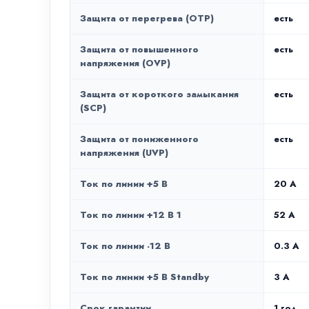
Защита от перегрева (OTP)
есть
Защита от повышенного
есть
напряжения (OVP)
Защита от короткого замыкания
есть
(SCP)
Защита от пониженного
есть
напряжения (UVP)
Ток по линии +5 В
20 A
Ток по линии +12 В 1
52 A
Ток по линии -12 В
0.3 А
Ток по линии +5 В Standby
3 А
Срок гарантии
1 год