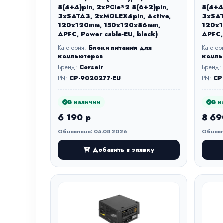
8(4+4)pin, 2xPCIe*2 8(6+2)pin,
8(4+4
3xSATA3, 2xMOLEX4pin, Active,
3xSAT
120x120mm, 150x120x86mm,
120x1
APFC, Power cable-EU, black)
APFC,
Категория:
Блоки питания для
Категор
компьютеров
компь
Бренд:
Corsair
Бренд:
PN:
CP-9020277-EU
PN:
CP
В наличии
В н
6 190 р
8 69
Обновлено: 05.08.2026
Обновл
Добавить в заявку