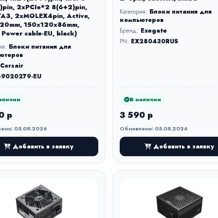
)pin, 2xPCIe*2 8(6+2)pin,
Категория:
Блоки питания для
A3, 2xMOLEX4pin, Active,
компьютеров
20mm, 150x120x86mm,
Бренд:
Exegate
 Power cable-EU, black)
PN:
EX280430RUS
ия:
Блоки питания для
ютеров
Corsair
-9020279-EU
аличии
В наличии
0 р
3 590 р
ено: 05.08.2026
Обновлено: 05.08.2026
Добавить в заявку
Добавить в заявку