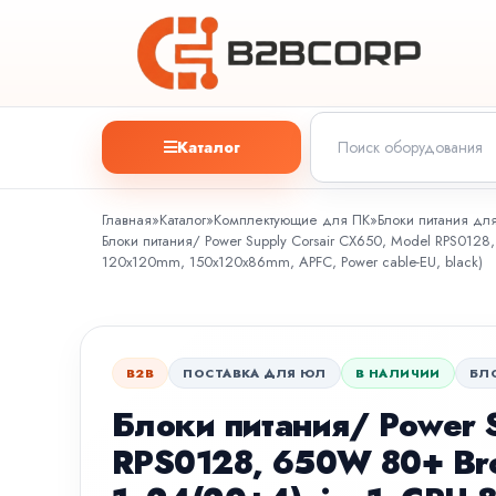
Каталог
Главная
»
Каталог
»
Комплектующие для ПК
»
Блоки питания дл
Блоки питания/ Power Supply Corsair CX650, Model RPS0128,
120x120mm, 150x120x86mm, APFC, Power cable-EU, black)
B2B
ПОСТАВКА ДЛЯ ЮЛ
В НАЛИЧИИ
БЛ
Блоки питания/ Power S
RPS0128, 650W 80+ Bron