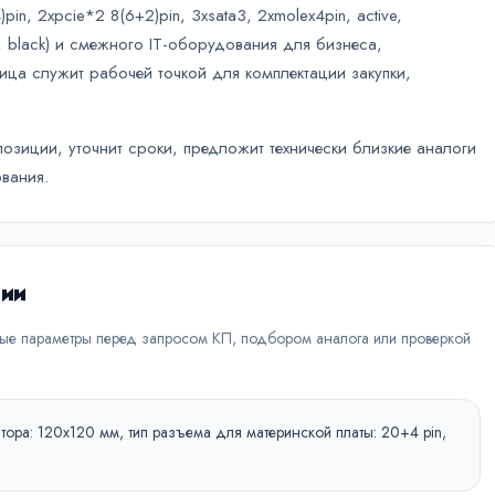
)pin, 2xpcie*2 8(6+2)pin, 3xsata3, 2xmolex4pin, active,
 black) и смежного IT-оборудования для бизнеса,
ница служит рабочей точкой для комплектации закупки,
зиции, уточнит сроки, предложит технически близкие аналоги
вания.
ции
вые параметры перед запросом КП, подбором аналога или проверкой
ора: 120x120 мм, тип разъема для материнской платы: 20+4 pin,