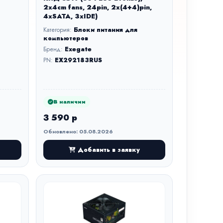
2x4cm fans, 24pin, 2x(4+4)pin,
4xSATA, 3xIDE)
Категория:
Блоки питания для
компьютеров
Бренд:
Exegate
PN:
EX292183RUS
В наличии
3 590 р
Обновлено: 05.08.2026
Добавить в заявку