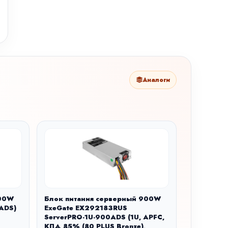
Аналоги
600W
Блок питания серверный 900W
ADS)
ExeGate EX292183RUS
ServerPRO-1U-900ADS (1U, APFC,
КПД 85% (80 PLUS Bronze),