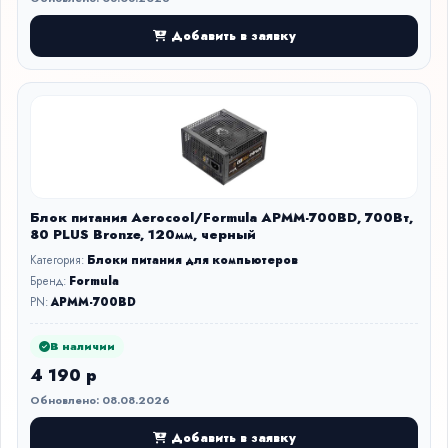
Добавить в заявку
Блок питания Aerocool/Formula APMM-700BD, 700Вт,
80 PLUS Bronze, 120мм, черный
Категория:
Блоки питания для компьютеров
Бренд:
Formula
PN:
APMM-700BD
В наличии
4 190 р
Обновлено: 08.08.2026
Добавить в заявку