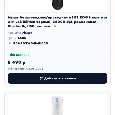
Мышь беспроводная/проводная ASUS ROG Harpe Ace
Aim Lab Edition черный, 36000 dpi, радиоканал,
Bluetooth, USB, кнопки - 5
Категория:
Мыши
Бренд:
ASUS
PN:
90MP02W0-BMUA00
В наличии
8 490 р
Обновлено: 08.08.2026
Добавить в заявку