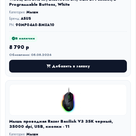
Prograммable Buttons, White
Категория:
Мыши
Бренд:
ASUS
PN:
90MP04A0-BMUA10
В наличии
8 790 р
Обновлено: 08.08.2026
Добавить в заявку
Мышь проводная Razer Basilisk V3 35K черный,
35000 dpi, USB, кнопки - 11
Категория:
Мыши