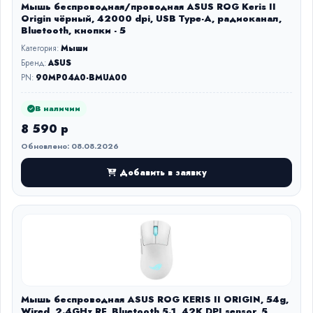
Мышь беспроводная/проводная ASUS ROG Keris II
Origin чёрный, 42000 dpi, USB Type-A, радиоканал,
Bluetooth, кнопки - 5
Категория:
Мыши
Бренд:
ASUS
PN:
90MP04A0-BMUA00
В наличии
8 590 р
Обновлено: 08.08.2026
Добавить в заявку
Мышь беспроводная ASUS ROG KERIS II ORIGIN, 54g,
Wired, 2.4GHz RF, Bluetooth 5.1, 42K DPI sensor, 5