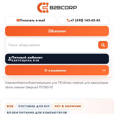
Показать e-mail
+7 (495) 143-45-45
Каталог
Личный кабинет
ЗАКУПЩИКА B2B
О компании
Главная
»
Каталог
»
Комплектующие для ПК
»
Блоки питания для компьютеров
»
Блок питания Deepcool PS750G-FE
B2B
ПОСТАВКА ДЛЯ ЮЛ
НЕТ В НАЛИЧИИ
БЛОКИ ПИТАНИЯ ДЛЯ КОМПЬЮТЕРОВ