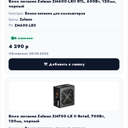
Блок питания Zalman ZM600-LXII RTL, 600Вт, 120мм,
черный
Категория:
Блоки питания для компьютеров
Бренд:
Zalman
PN:
ZM600-LXII
В наличии
4 290 р
Обновлено: 08.08.2026
Добавить в заявку
Блок питания Zalman ZM700-LX II Retail, 700Вт,
120мм, черный