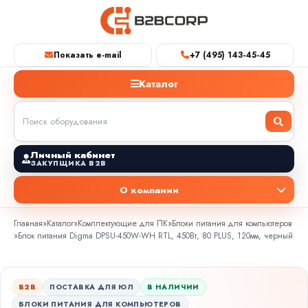
Показать e-mail
+7 (495) 143-45-45
Каталог
Личный кабинет
ЗАКУПЩИКА B2B
О компании
Главная
»
Каталог
»
Комплектующие для ПК
»
Блоки питания для компьютеров
»
Блок питания Digma DPSU-450W-WH RTL, 450Вт, 80 PLUS, 120мм, черный
B2B
ПОСТАВКА ДЛЯ ЮЛ
В НАЛИЧИИ
БЛОКИ ПИТАНИЯ ДЛЯ КОМПЬЮТЕРОВ