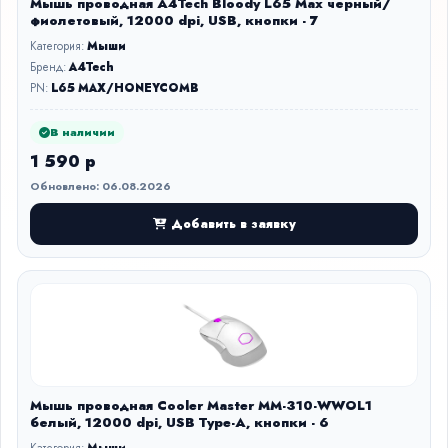
Мышь проводная A4Tech Bloody L65 Max черный/
фиолетовый, 12000 dpi, USB, кнопки - 7
Категория:
Мыши
Бренд:
A4Tech
PN:
L65 MAX/HONEYCOMB
В наличии
1 590 р
Обновлено: 06.08.2026
Добавить в заявку
Мышь проводная Cooler Master MM-310-WWOL1
белый, 12000 dpi, USB Type-A, кнопки - 6