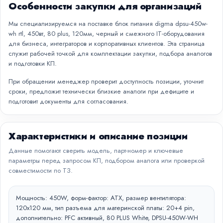
Особенности закупки для организаций
Мы специализируемся на поставке блок питания digma dpsu-450w-
wh rtl, 450вт, 80 plus, 120мм, черный и смежного IT-оборудования
для бизнеса, интеграторов и корпоративных клиентов. Эта страница
служит рабочей точкой для комплектации закупки, подбора аналогов
и подготовки КП.
При обращении менеджер проверит доступность позиции, уточнит
сроки, предложит технически близкие аналоги при дефиците и
подготовит документы для согласования.
Характеристики и описание позиции
Данные помогают сверить модель, парт-номер и ключевые
параметры перед запросом КП, подбором аналога или проверкой
совместимости по ТЗ.
Мощность: 450W, форм-фактор: ATX, размер вентилятора:
120x120 мм, тип разъема для материнской платы: 20+4 pin,
дополнительно: PFC активный, 80 PLUS White, DPSU-450W-WH