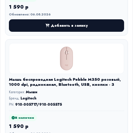
1 590 р
Обновлено: 06.08.2026
Добавить в заявку
Мышь беспроводная Logitech Pebble M350 розовый,
1000 dpi, радиоканал, Bluetooth, USB, кнопки - 3
Категория:
Мыши
Бренд:
Logitech
PN:
910-005717/910-005575
В наличии
1 590 р