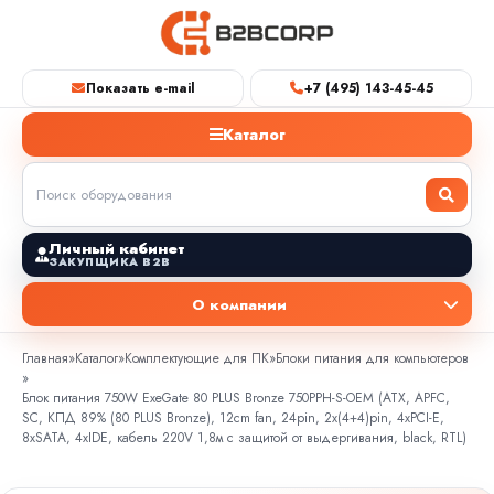
Показать e-mail
+7 (495) 143-45-45
Каталог
Личный кабинет
ЗАКУПЩИКА B2B
О компании
Главная
»
Каталог
»
Комплектующие для ПК
»
Блоки питания для компьютеров
»
Блок питания 750W ExeGate 80 PLUS Bronze 750PPH-S-OEM (ATX, APFC,
SC, КПД 89% (80 PLUS Bronze), 12cm fan, 24pin, 2x(4+4)pin, 4xPCI-E,
8xSATA, 4xIDE, кабель 220V 1,8м с защитой от выдергивания, black, RTL)