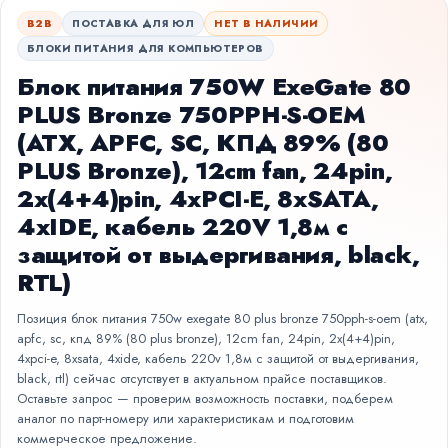
B2B
ПОСТАВКА ДЛЯ ЮЛ
НЕТ В НАЛИЧИИ
БЛОКИ ПИТАНИЯ ДЛЯ КОМПЬЮТЕРОВ
Блок питания 750W ExeGate 80
PLUS Bronze 750PPH-S-OEM
(ATX, APFC, SC, КПД 89% (80
PLUS Bronze), 12cm fan, 24pin,
2x(4+4)pin, 4xPCI-E, 8xSATA,
4xIDE, кабель 220V 1,8м с
защитой от выдергивания, black,
RTL)
Позиция блок питания 750w exegate 80 plus bronze 750pph-s-oem (atx,
apfc, sc, кпд 89% (80 plus bronze), 12cm fan, 24pin, 2x(4+4)pin,
4xpci-e, 8xsata, 4xide, кабель 220v 1,8м с защитой от выдергивания,
black, rtl) сейчас отсутствует в актуальном прайсе поставщиков.
Оставьте запрос — проверим возможность поставки, подберем
аналог по парт-номеру или характеристикам и подготовим
коммерческое предложение.