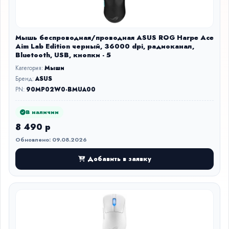
Мышь беспроводная/проводная ASUS ROG Harpe Ace
Aim Lab Edition черный, 36000 dpi, радиоканал,
Bluetooth, USB, кнопки - 5
Категория:
Мыши
Бренд:
ASUS
PN:
90MP02W0-BMUA00
В наличии
8 490 р
Обновлено: 09.08.2026
Добавить в заявку