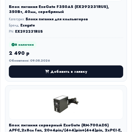
Блок питания ExeGate F350AS (EX292231RUS),
350Вт, 40мм, серебряный
Категория:
Блоки питания для компьютеров
Бренд:
Exegate
PN:
EX292231RUS
В наличии
2 490 р
Обновлено: 09.08.2026
Добавить в заявку
Блок питания серверный ExeGate (RM-700ADS)
APFC,2х8см fan, 20+4pin/(4+4)pin+(4+4)pin, 2xPCI-E,