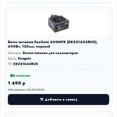
Блок питания ExeGate 600NPX (EX221643RUS),
600Вт, 120мм, черный
Категория:
Блоки питания для компьютеров
Бренд:
Exegate
PN:
EX221643RUS
В наличии
1 490 р
Обновлено: 09.08.2026
Добавить в заявку