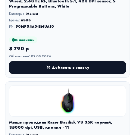
Wired, 2.4GHz RF, Bluetooth 5.1, 42K DPI sensor, 5
Prograммable Buttons, White
Категория:
Мыши
Бренд:
ASUS
PN:
90MP04A0-BMUA10
В наличии
8 790 р
Обновлено: 09.08.2026
Добавить в заявку
Мышь проводная Razer Basilisk V3 35K черный,
35000 dpi, USB, кнопки - 11