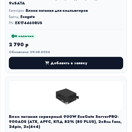
9xSATA
Категория:
Блоки питания для компьютеров
Бренд:
Exegate
PN:
EX174460RUS
В наличии
2 790 р
Обновлено: 09.08.2026
Добавить в заявку
Блок питания серверный 900W ExeGate ServerPRO-
900ADS (ATX, APFC, КПД 82% (80 PLUS), 2x8см fans,
24pin, 2x(4+4)