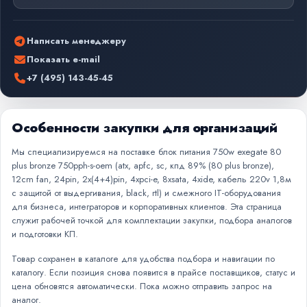
Написать менеджеру
Показать e-mail
+7 (495) 143-45-45
Особенности закупки для организаций
Мы специализируемся на поставке блок питания 750w exegate 80
plus bronze 750pph-s-oem (atx, apfc, sc, кпд 89% (80 plus bronze),
12cm fan, 24pin, 2x(4+4)pin, 4xpci-e, 8xsata, 4xide, кабель 220v 1,8м
с защитой от выдергивания, black, rtl) и смежного IT-оборудования
для бизнеса, интеграторов и корпоративных клиентов. Эта страница
служит рабочей точкой для комплектации закупки, подбора аналогов
и подготовки КП.
Товар сохранен в каталоге для удобства подбора и навигации по
каталогу. Если позиция снова появится в прайсе поставщиков, статус и
цена обновятся автоматически. Пока можно отправить запрос на
аналог.