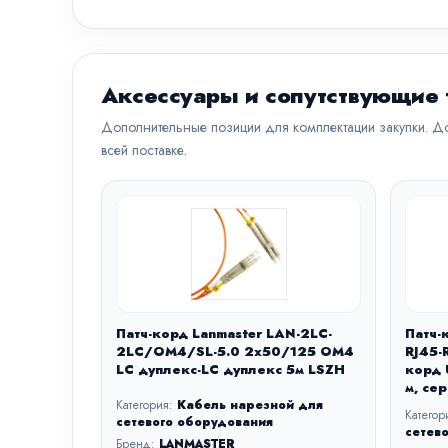
Аксессуары и сопутствующие
Дополнительные позиции для комплектации закупки. До
всей поставке.
Патч-корд Lanmaster LAN-2LC-
Патч-
2LC/OM4/SL-5.0 2x50/125 OM4
RJ45-
LC дуплекс-LC дуплекс 5м LSZH
корд 
м, се
Категория:
Кабель нарезной для
Категор
сетевого оборудования
сетев
Бренд:
LANMASTER