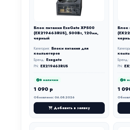
Блок питания ExeGate XP500
Блок 
(EX219463RUS), 500Вт, 120мм,
(EX22
черный
черн
Категория:
Блоки питания для
Категор
компьютеров
компь
Бренд:
Exegate
Бренд:
PN:
EX219463RUS
PN:
EX
В наличии
В н
1 090 р
1 09
Обновлено: 06.08.2026
Обновл
Добавить в заявку