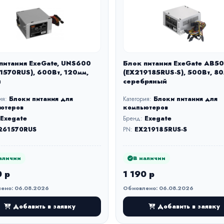
питания ExeGate, UNS600
Блок питания ExeGate AB5
1570RUS), 600Вт, 120мм,
(EX219185RUS-S), 500Вт, 80
й
серебряный
ия:
Блоки питания для
Категория:
Блоки питания для
ютеров
компьютеров
Exegate
Бренд:
Exegate
261570RUS
PN:
EX219185RUS-S
аличии
В наличии
0 р
1 190 р
ено: 06.08.2026
Обновлено: 06.08.2026
Добавить в заявку
Добавить в заявку