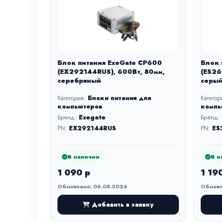
Блок питания ExeGate CP600
Блок 
(EX292144RUS), 600Вт, 80мм,
(ES26
серебряный
серы
Категория:
Блоки питания для
Категор
компьютеров
компь
Бренд:
Exegate
Бренд:
PN:
EX292144RUS
PN:
ES
В наличии
В н
1 090 р
1 19
Обновлено: 06.08.2026
Обновл
Добавить в заявку