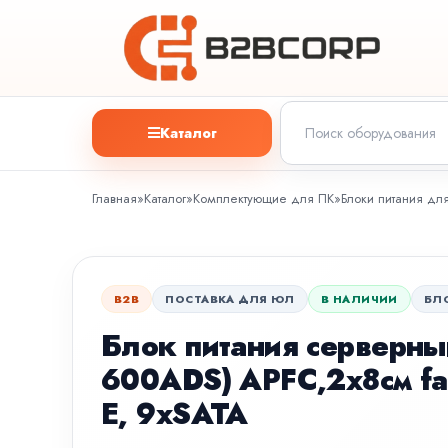
Каталог
Главная
»
Каталог
»
Комплектующие для ПК
»
Блоки питания дл
B2B
ПОСТАВКА ДЛЯ ЮЛ
В НАЛИЧИИ
БЛ
Блок питания серверны
600ADS) APFC,2х8см fan
E, 9xSATA