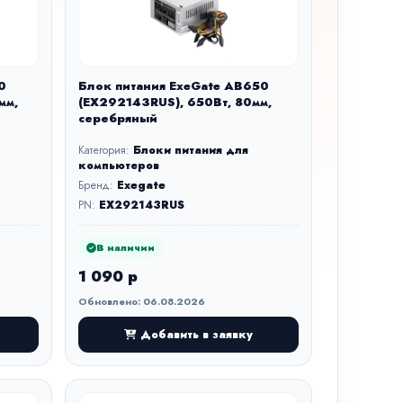
0
Блок питания ExeGate AB650
мм,
(EX292143RUS), 650Вт, 80мм,
серебряный
Категория:
Блоки питания для
компьютеров
Бренд:
Exegate
PN:
EX292143RUS
В наличии
1 090 р
Обновлено: 06.08.2026
Добавить в заявку