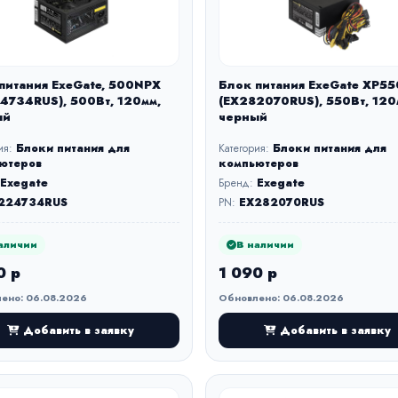
питания ExeGate, 500NPX
Блок питания ExeGate XP55
4734RUS), 500Вт, 120мм,
(EX282070RUS), 550Вт, 120
ый
черный
ия:
Блоки питания для
Категория:
Блоки питания для
ютеров
компьютеров
Exegate
Бренд:
Exegate
224734RUS
PN:
EX282070RUS
аличии
В наличии
0 р
1 090 р
ено: 06.08.2026
Обновлено: 06.08.2026
Добавить в заявку
Добавить в заявку