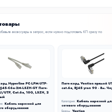
 товары
бавьте аксессуары в запрос, если нужно подготовить КП сразу по
корд Hyperline PC-LPM-UTP-
Патч-корд Vention прямой U
RJ45-C6a-2M-LSZH-GY Патч-
cat.6a, RJ45 угол 90 - 8м. Ч
U/UTP, Cat.6a, 10G, LSZH, 2
рый
Категория:
Кабель нарезной дл
ия:
Кабель нарезной для
сетевого оборудования
ого оборудования
Бренд:
Vention