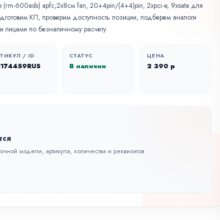
(rm-600ads) apfc,2х8см fan, 20+4pin/(4+4)pin, 2xpci-e, 9xsata для
Подготовим КП, проверим доступность позиции, подберем аналоги
и лицами по безналичному расчету.
ТИКУЛ / ID
СТАТУС
ЦЕНА
X174459RUS
В наличии
2 390 р
тся
точной модели, артикула, количества и реквизитов