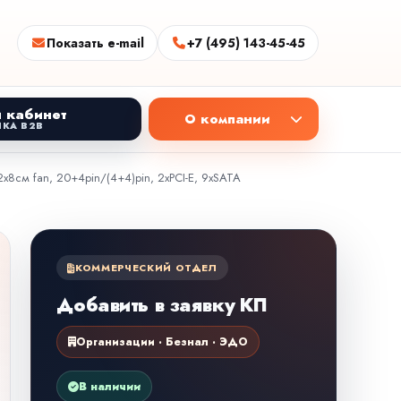
Показать e-mail
+7 (495) 143-45-45
 кабинет
О компании
КА B2B
8см fan, 20+4pin/(4+4)pin, 2xPCI-E, 9xSATA
КОММЕРЧЕСКИЙ ОТДЕЛ
Добавить в заявку КП
Организации · Безнал · ЭДО
В наличии