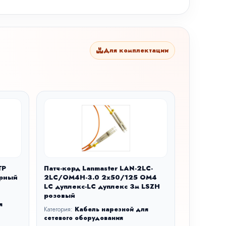
Для комплектации
TP
Патч-корд Lanmaster LAN-2LC-
ерный
2LC/OM4H-3.0 2x50/125 OM4
LC дуплекс-LC дуплекс 3м LSZH
розовый
я
Категория:
Кабель нарезной для
сетевого оборудования