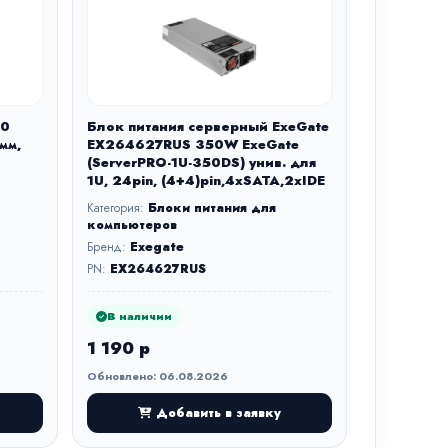
00
Блок питания серверный ExeGate
мм,
EX264627RUS 350W ExeGate
(ServerPRO-1U-350DS) унив. для
1U, 24pin, (4+4)pin,4xSATA,2xIDE
Категория:
Блоки питания для
компьютеров
Бренд:
Exegate
PN:
EX264627RUS
В наличии
1 190 р
Обновлено: 06.08.2026
Добавить в заявку