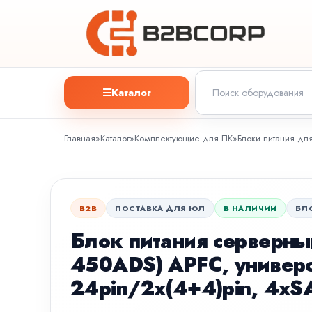
Каталог
Главная
»
Каталог
»
Комплектующие для ПК
»
Блоки питания дл
B2B
ПОСТАВКА ДЛЯ ЮЛ
В НАЛИЧИИ
БЛ
Блок питания серверны
450ADS) APFC, универ
24pin/2x(4+4)pin, 4xS