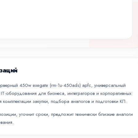
заций
ерверный 450w exegate (rm-1u-450ads) apfc, универсальный
о IT-оборудования для бизнеса, интеграторов и корпоративных
я комплектации закупки, подбора аналогов и подготовки КП.
зиции, уточнит сроки, предложит технически близкие аналоги
вания.