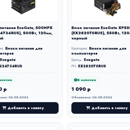
питания ExeGate, 500NPX
Блок питания ExeGate XP55
4734RUS), 500Вт, 120мм,
(EX282070RUS), 550Вт, 120
ый
черный
ия:
Блоки питания для
Категория:
Блоки питания для
ютеров
компьютеров
Exegate
Бренд:
Exegate
224734RUS
PN:
EX282070RUS
аличии
В наличии
0 р
1 090 р
ено: 06.08.2026
Обновлено: 06.08.2026
Добавить в заявку
Добавить в заявку