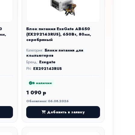
0
Блок питания ExeGate AB650
мм,
(EX292143RUS), 650Вт, 80мм,
серебряный
Категория:
Блоки питания для
компьютеров
Бренд:
Exegate
PN:
EX292143RUS
В наличии
1 090 р
Обновлено: 06.08.2026
Добавить в заявку