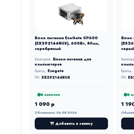
Блок питания ExeGate CP600
Блок 
(EX292144RUS), 600Вт, 80мм,
(ES26
серебряный
серы
Категория:
Блоки питания для
Категор
компьютеров
компь
Бренд:
Exegate
Бренд:
PN:
EX292144RUS
PN:
ES
В наличии
В н
1 090 р
1 19
Обновлено: 06.08.2026
Обновл
Добавить в заявку