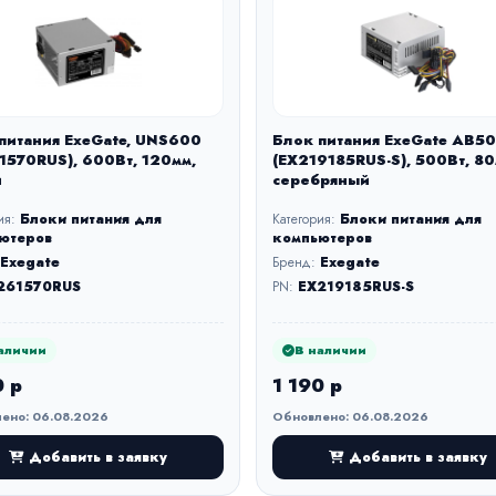
питания ExeGate, UNS600
Блок питания ExeGate AB5
1570RUS), 600Вт, 120мм,
(EX219185RUS-S), 500Вт, 80
й
серебряный
ия:
Блоки питания для
Категория:
Блоки питания для
ютеров
компьютеров
Exegate
Бренд:
Exegate
261570RUS
PN:
EX219185RUS-S
аличии
В наличии
0 р
1 190 р
ено: 06.08.2026
Обновлено: 06.08.2026
Добавить в заявку
Добавить в заявку