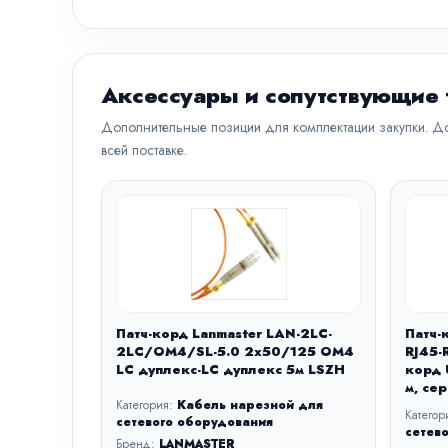
Аксессуары и сопутствующие
Дополнительные позиции для комплектации закупки. До
всей поставке.
Патч-корд Lanmaster LAN-2LC-
Патч-
2LC/OM4/SL-5.0 2x50/125 OM4
RJ45-
LC дуплекс-LC дуплекс 5м LSZH
корд 
м, се
Категория:
Кабель нарезной для
Категор
сетевого оборудования
сетев
Бренд:
LANMASTER