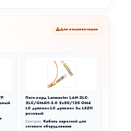
Для комплектации
TP
Патч-корд Lanmaster LAN-2LC-
ерный
2LC/OM4H-3.0 2x50/125 OM4
LC дуплекс-LC дуплекс 3м LSZH
розовый
я
Категория:
Кабель нарезной для
сетевого оборудования