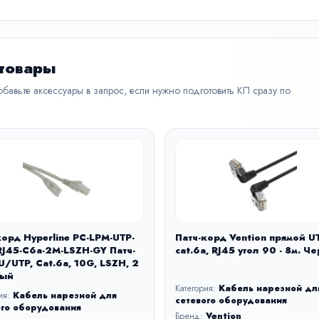
 товары
бавьте аксессуары в запрос, если нужно подготовить КП сразу по
корд Hyperline PC-LPM-UTP-
Патч-корд Vention прямой U
RJ45-C6a-2M-LSZH-GY Патч-
cat.6a, RJ45 угол 90 - 8м. Ч
U/UTP, Cat.6a, 10G, LSZH, 2
рый
Категория:
Кабель нарезной дл
ия:
Кабель нарезной для
сетевого оборудования
ого оборудования
Бренд:
Vention