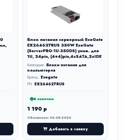
00
Блок питания серверный ExeGate
мм,
EX264627RUS 350W ExeGate
(ServerPRO-1U-350DS) унив. для
1U, 24pin, (4+4)pin,4xSATA,2xIDE
Категория:
Блоки питания для
компьютеров
Бренд:
Exegate
PN:
EX264627RUS
В наличии
1 190 р
Обновлено: 06.08.2026
Добавить в заявку