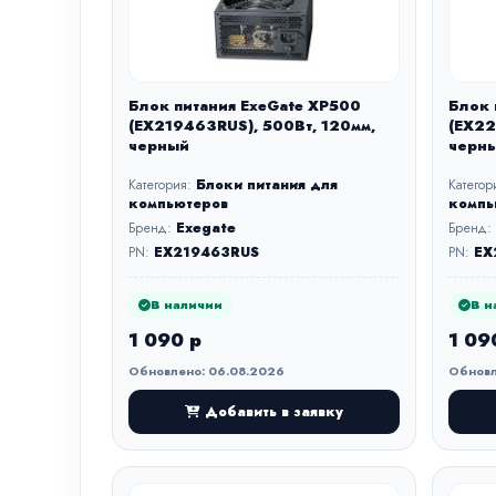
Блок питания ExeGate XP500
Блок 
(EX219463RUS), 500Вт, 120мм,
(EX22
черный
черн
Категория:
Блоки питания для
Категор
компьютеров
компь
Бренд:
Exegate
Бренд:
PN:
EX219463RUS
PN:
EX
В наличии
В н
1 090 р
1 09
Обновлено: 06.08.2026
Обновл
Добавить в заявку