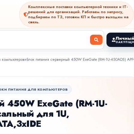
Комплексные поставки компьютерной техники и IT-
решений для организаций. Работаем по запросу,
подбираем по ТЗ, готовим КП и быстро выходим на
связь.
Личный
ЗАКУПЩИ
я компьютеров
»
Блок питания серверный 450W ExeGate (RM-1U-450ADS) APFC
ОКИ ПИТАНИЯ ДЛЯ КОМПЬЮТЕРОВ
й 450W ExeGate (RM-1U-
сальный для 1U,
ATA,3xIDE