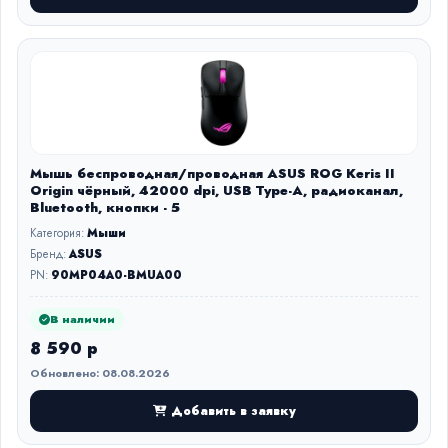
Мышь беспроводная/проводная ASUS ROG Keris II
Origin чёрный, 42000 dpi, USB Type-A, радиоканал,
Bluetooth, кнопки - 5
Категория:
Мыши
Бренд:
ASUS
PN:
90MP04A0-BMUA00
В наличии
8 590 р
Обновлено: 08.08.2026
Добавить в заявку