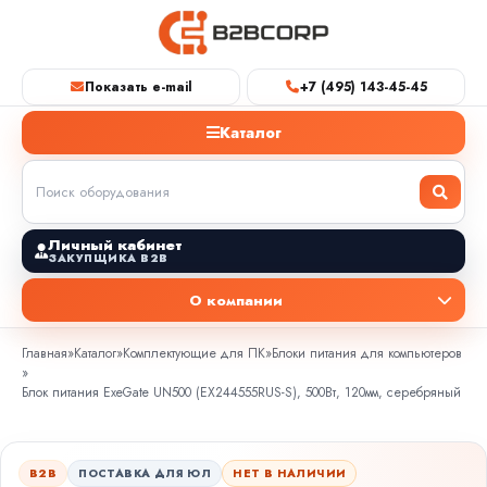
Показать e-mail
+7 (495) 143-45-45
Каталог
Личный кабинет
ЗАКУПЩИКА B2B
О компании
Главная
»
Каталог
»
Комплектующие для ПК
»
Блоки питания для компьютеров
»
Блок питания ExeGate UN500 (EX244555RUS-S), 500Вт, 120мм, серебряный
B2B
ПОСТАВКА ДЛЯ ЮЛ
НЕТ В НАЛИЧИИ