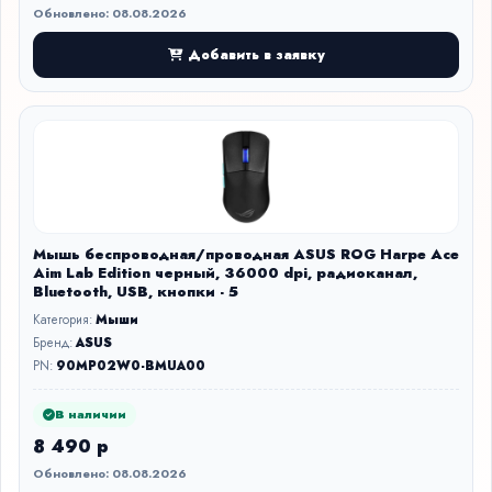
Обновлено: 08.08.2026
Добавить в заявку
Мышь беспроводная/проводная ASUS ROG Harpe Ace
Aim Lab Edition черный, 36000 dpi, радиоканал,
Bluetooth, USB, кнопки - 5
Категория:
Мыши
Бренд:
ASUS
PN:
90MP02W0-BMUA00
В наличии
8 490 р
Обновлено: 08.08.2026