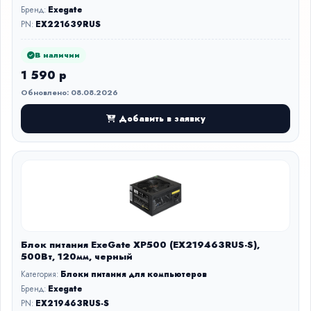
Бренд:
Exegate
PN:
EX221639RUS
В наличии
1 590 р
Обновлено: 08.08.2026
Добавить в заявку
Блок питания ExeGate XP500 (EX219463RUS-S),
500Вт, 120мм, черный
Категория:
Блоки питания для компьютеров
Бренд:
Exegate
PN:
EX219463RUS-S