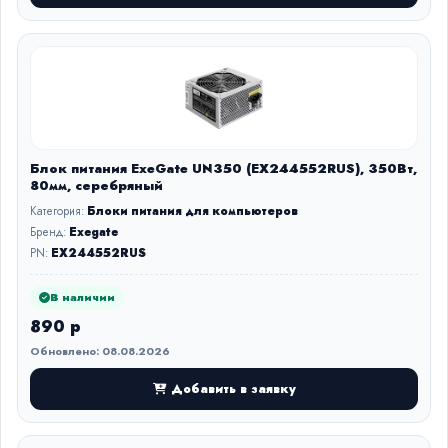
Блок питания ExeGate UN350 (EX244552RUS), 350Вт,
80мм, серебряный
Категория:
Блоки питания для компьютеров
Бренд:
Exegate
PN:
EX244552RUS
В наличии
890 р
Обновлено: 08.08.2026
Добавить в заявку