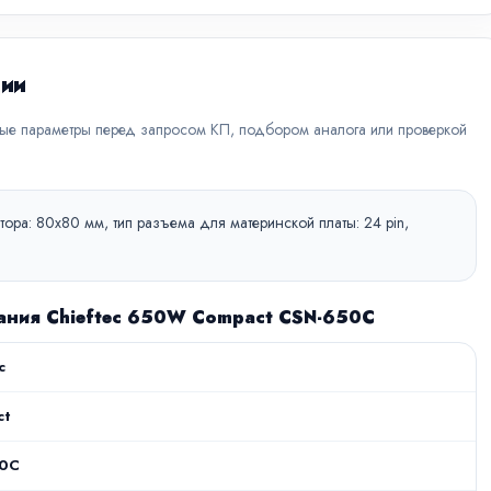
ции
вые параметры перед запросом КП, подбором аналога или проверкой
ора: 80х80 мм, тип разъема для материнской платы: 24 pin,
тания Chieftec 650W Compact CSN-650C
c
ct
50C