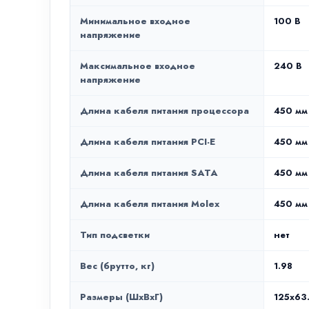
Минимальное входное
100 В
напряжение
Максимальное входное
240 В
напряжение
Длина кабеля питания процессора
450 мм
Длина кабеля питания PCI-E
450 мм
Длина кабеля питания SATA
450 мм
Длина кабеля питания Molex
450 мм
Тип подсветки
нет
Вес (брутто, кг)
1.98
Размеры (ШxВxГ)
125x63