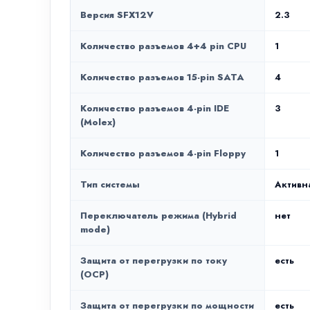
Версия SFX12V
2.3
Количество разъемов 4+4 pin CPU
1
Количество разъемов 15-pin SATA
4
Количество разъемов 4-pin IDE
3
(Molex)
Количество разъемов 4-pin Floppy
1
Тип системы
Активн
Переключатель режима (Hybrid
нет
mode)
Защита от перегрузки по току
есть
(OCP)
Защита от перегрузки по мощности
есть