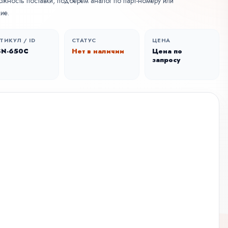
ожность поставки, подберем аналог по парт-номеру или
ие.
ТИКУЛ / ID
СТАТУС
ЦЕНА
SN-650C
Нет в наличии
Цена по
запросу