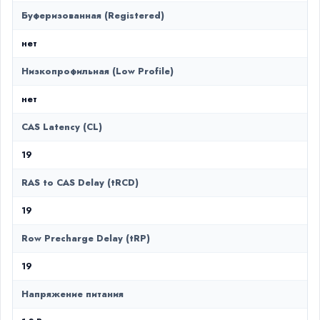
Буферизованная (Registered)
нет
Низкопрофильная (Low Profile)
нет
CAS Latency (CL)
19
RAS to CAS Delay (tRCD)
19
Row Precharge Delay (tRP)
19
Напряжение питания