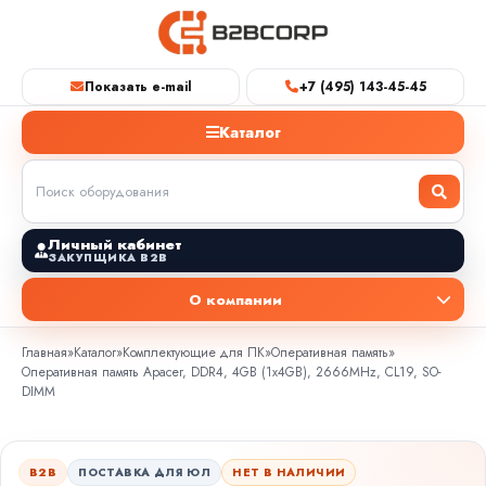
Показать e-mail
+7 (495) 143-45-45
Каталог
Личный кабинет
ЗАКУПЩИКА B2B
О компании
Главная
»
Каталог
»
Комплектующие для ПК
»
Оперативная память
»
Оперативная память Apacer, DDR4, 4GB (1x4GB), 2666MHz, CL19, SO-
DIMM
B2B
ПОСТАВКА ДЛЯ ЮЛ
НЕТ В НАЛИЧИИ