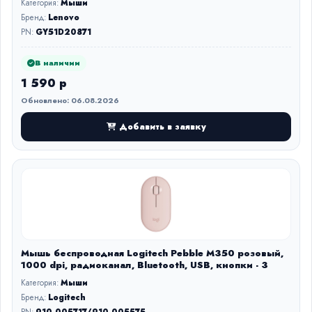
Категория:
Мыши
Бренд:
Lenovo
PN:
GY51D20871
В наличии
1 590 р
Обновлено: 06.08.2026
Добавить в заявку
Мышь беспроводная Logitech Pebble M350 розовый,
1000 dpi, радиоканал, Bluetooth, USB, кнопки - 3
Категория:
Мыши
Бренд:
Logitech