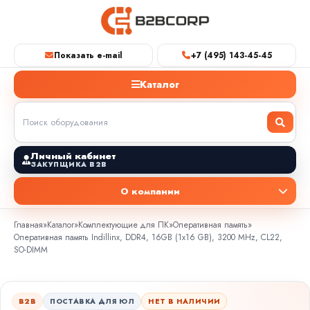
Показать e-mail
+7 (495) 143-45-45
Каталог
Личный кабинет
ЗАКУПЩИКА B2B
О компании
Главная
»
Каталог
»
Комплектующие для ПК
»
Оперативная память
»
Оперативная память Indillinx, DDR4, 16GB (1x16 GB), 3200 MHz, CL22,
SO-DIMM
B2B
ПОСТАВКА ДЛЯ ЮЛ
НЕТ В НАЛИЧИИ