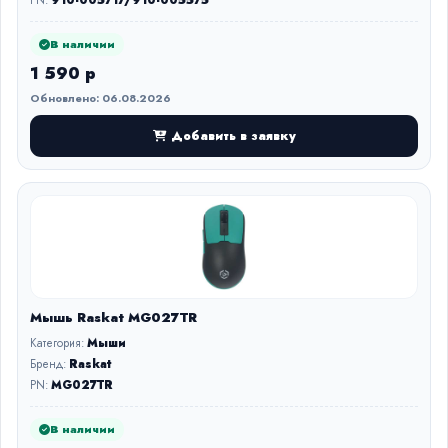
PN:
910-005717/910-005575
В наличии
1 590 р
Обновлено: 06.08.2026
Добавить в заявку
Мышь Raskat MG027TR
Категория:
Мыши
Бренд:
Raskat
PN:
MG027TR
В наличии