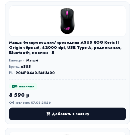
Мышь беспроводная/проводная ASUS ROG Keris II
Origin чёрный, 42000 dpi, USB Type-A, радиоканал,
Bluetooth, кнопки - 5
Категория:
Мыши
Бренд:
ASUS
PN:
90MP04A0-BMUA00
В наличии
8 590 р
Обновлено: 07.08.2026
Добавить в заявку