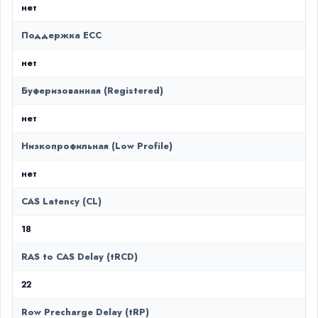
нет
Поддержка ECC
нет
Буферизованная (Registered)
нет
Низкопрофильная (Low Profile)
нет
CAS Latency (CL)
18
RAS to CAS Delay (tRCD)
22
Row Precharge Delay (tRP)