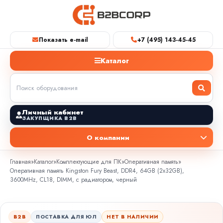
Показать e-mail
+7 (495) 143-45-45
Каталог
Личный кабинет
ЗАКУПЩИКА B2B
О компании
Главная
»
Каталог
»
Комплектующие для ПК
»
Оперативная память
»
Оперативная память Kingston Fury Beast, DDR4, 64GB (2x32GB),
3600MHz, CL18, DIMM, с радиатором, черный
B2B
ПОСТАВКА ДЛЯ ЮЛ
НЕТ В НАЛИЧИИ