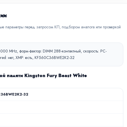
ции
вые параметры перед запросом КП, подбором аналога или проверкой
6000 MHz, форм-фактор: DIMM 288-контактный, скорость: PC-
stered: нет, XMP: есть, KF560C36BWE2K2-32
й памяти Kingston Fury Beast White
C36BWE2K2-32