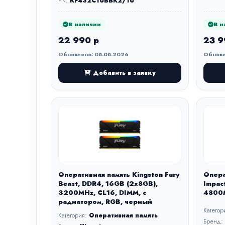
PN:
KF432C16BBK2/16
В наличии
В н
22 990 р
23 9
Обновлено: 08.08.2026
Обновл
Добавить в заявку
Оперативная память Kingston Fury
Опера
Beast, DDR4, 16GB (2x8GB),
Impac
3200MHz, CL16, DIMM, с
4800M
радиатором, RGB, черный
Категор
Категория:
Оперативная память
Бренд: