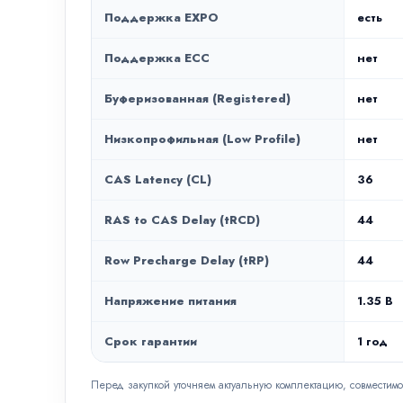
Поддержка EXPO
есть
Поддержка ECC
нет
Буферизованная (Registered)
нет
Низкопрофильная (Low Profile)
нет
CAS Latency (CL)
36
RAS to CAS Delay (tRCD)
44
Row Precharge Delay (tRP)
44
Напряжение питания
1.35 В
Срок гарантии
1 год
Перед закупкой уточняем актуальную комплектацию, совместимо