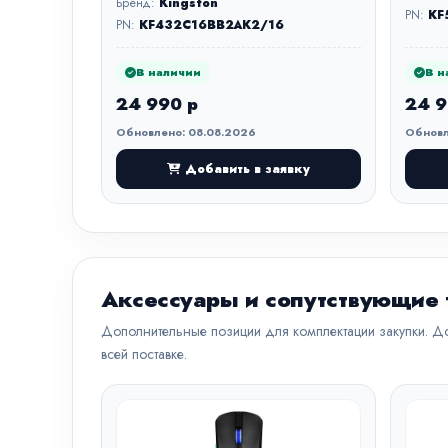
Бренд:
Kingston
PN:
KF
PN:
KF432C16BB2AK2/16
В наличии
В н
24 990 р
24 9
Обновлено: 08.08.2026
Обновл
Добавить в заявку
Аксессуары и сопутствующие
Дополнительные позиции для комплектации закупки. До
всей поставке.