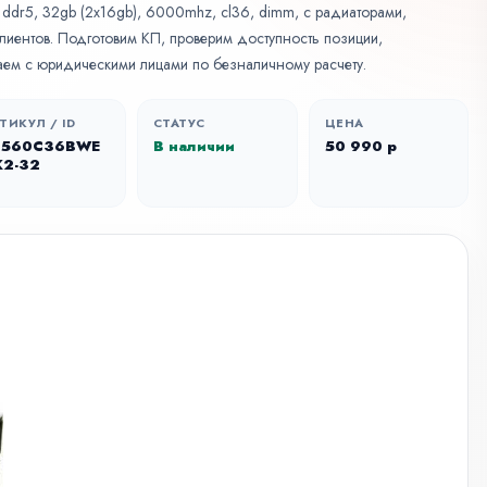
t, ddr5, 32gb (2x16gb), 6000mhz, cl36, dimm, с радиаторами,
клиентов. Подготовим КП, проверим доступность позиции,
аем с юридическими лицами по безналичному расчету.
ТИКУЛ / ID
СТАТУС
ЦЕНА
F560C36BWE
В наличии
50 990 р
K2-32