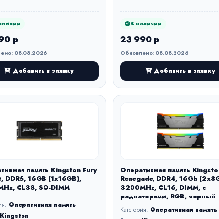
аличии
В наличии
90 р
23 990 р
ено: 08.08.2026
Обновлено: 08.08.2026
Добавить в заявку
Добавить в заявку
тивная память Kingston Fury
Оперативная память Kingsto
t, DDR5, 16GB (1x16GB),
Renegade, DDR4, 16Gb (2x8G
Hz, CL38, SO-DIMM
3200MHz, CL16, DIMM, с
радиаторами, RGB, черный
ия:
Оперативная память
Категория:
Оперативная память
Kingston