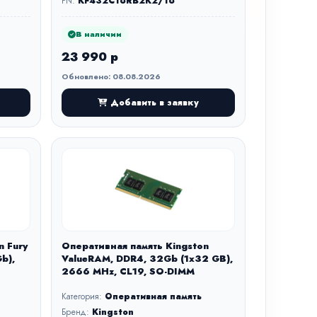
PN:
KF432C16RB2K2/16
В наличии
23 990 р
Обновлено: 08.08.2026
Добавить в заявку
n Fury
Оперативная память Kingston
b),
ValueRAM, DDR4, 32Gb (1x32 GB),
2666 MHz, CL19, SO-DIMM
Категория:
Оперативная память
Бренд:
Kingston