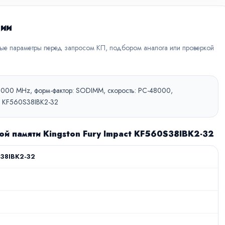
ции
вые параметры перед запросом КП, подбором аналога или проверкой
 6000 MHz, форм-фактор: SODIMM, скорость: PC-48000,
ет, KF560S38IBK2-32
ой памяти Kingston Fury Impact KF560S38IBK2-32
38IBK2-32