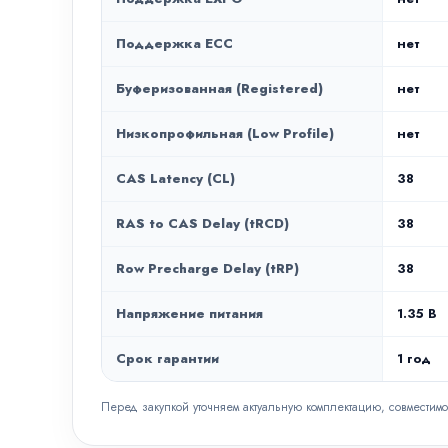
Поддержка ECC
нет
Буферизованная (Registered)
нет
Низкопрофильная (Low Profile)
нет
CAS Latency (CL)
38
RAS to CAS Delay (tRCD)
38
Row Precharge Delay (tRP)
38
Напряжение питания
1.35 В
Срок гарантии
1 год
Перед закупкой уточняем актуальную комплектацию, совместимо