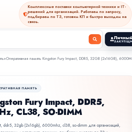
Комплексные поставки компьютерной техники и IT-
решений для организаций. Работаем по запросу,
подбираем по ТЗ, готовим КП и быстро выходим на
связь.
Личный
ЗАКУПЩИ
ть
»
Оперативная память Kingston Fury Impact, DDR5, 32GB (2x16GB), 6000
ЕРАТИВНАЯ ПАМЯТЬ
gston Fury Impact, DDR5,
Hz, CL38, SO-DIMM
ct, ddr5, 32gb (2x16gb), 6000mhz, cl38, so-dimm для организаций,