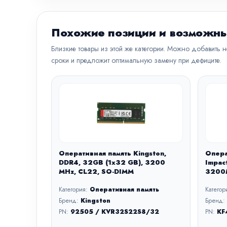
Похожие позиции и возможны
Близкие товары из этой же категории. Можно добавить 
сроки и предложит оптимальную замену при дефиците.
Оперативная память Kingston,
Опера
DDR4, 32GB (1x32 GB), 3200
Impac
MHz, CL22, SO-DIMM
3200M
Категория:
Оперативная память
Категор
Бренд:
Kingston
Бренд:
PN:
92505 / KVR32S22S8/32
PN:
KF