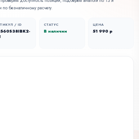
, проверим доступность позиции, подберем аналоги по ТЗ и
 по безналичному расчету.
ТИКУЛ / ID
СТАТУС
ЦЕНА
F560S38IBK2-
В наличии
51 990 р
2