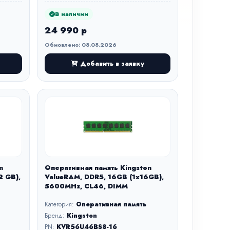
В наличии
24 990 р
Обновлено: 08.08.2026
Добавить в заявку
n
Оперативная память Kingston
2 GB),
ValueRAM, DDR5, 16GB (1x16GB),
5600MHz, CL46, DIMM
Категория:
Оперативная память
Бренд:
Kingston
PN:
KVR56U46BS8-16