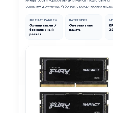
интеграторов и корпоративных клиентов. Подготовим КП
согласуем документы. Работаем с юридическими лицами
ФОРМАТ РАБОТЫ
КАТЕГОРИЯ
АР
Организации /
Оперативная
K
безналичный
память
3
расчет