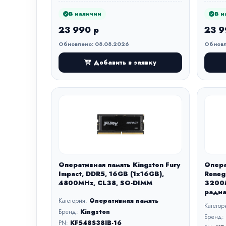
В наличии
В н
23 990 р
23 9
Обновлено: 08.08.2026
Обновл
Добавить в заявку
Оперативная память Kingston Fury
Опера
Impact, DDR5, 16GB (1x16GB),
Reneg
4800MHz, CL38, SO-DIMM
3200M
радиа
Категория:
Оперативная память
Категор
Бренд:
Kingston
Бренд:
PN:
KF548S38IB-16