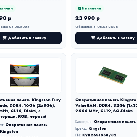
аличии
В наличии
90 р
23 990 р
ено: 08.08.2026
Обновлено: 08.08.2026
Добавить в заявку
Добавить в заявку
тивная память Kingston Fury
Оперативная память Kingsto
ade, DDR4, 16Gb (2x8Gb),
ValueRAM, DDR4, 32Gb (1x3
Hz, CL16, DIMM, с
2666 MHz, CL19, SO-DIMM
торами, RGB, черный
Категория:
Оперативная память
ия:
Оперативная память
Бренд:
Kingston
Kingston
PN:
KVR26S19S8/32