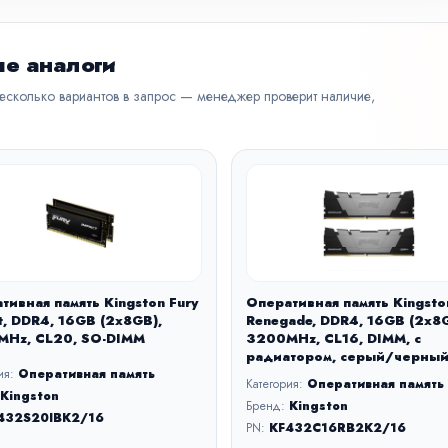
е аналоги
несколько вариантов в запрос — менеджер проверит наличие,
тивная память Kingston Fury
Оперативная память Kingsto
t, DDR4, 16GB (2x8GB),
Renegade, DDR4, 16GB (2x8G
Hz, CL20, SO-DIMM
3200MHz, CL16, DIMM, с
радиатором, серый/черны
ия:
Оперативная память
Категория:
Оперативная память
Kingston
Бренд:
Kingston
432S20IBK2/16
PN:
KF432C16RB2K2/16