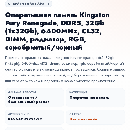
ОПЕРАТИВНАЯ ПАМЯТЬ
Оперативная память Kingston
Fury Renegade, DDR5, 32Gb
(1x32Gb), 6400MHz, CL32,
DIMM, радиатор, RGB,
серебристый/черный
Позиция оперативная память kingston fury renegade, ddr5, 32gb
(1x32gb), 6400mhz, cl32, dimm, радиатор, rgb, серебристый/черный
сейчас отсутствует в актуальном прайсе поставщиков. Оставьте запрос
— проверим возможность поставки, подберем аналог по парт-номеру
или характеристикам и подготовим коммерческое предложение.
ФОРМАТ РАБОТЫ
КАТЕГОРИЯ
Организации /
Оперативная память
безналичный расчет
АРТИКУЛ / ID
СТАТУС
KF564C32RSA-32
Нет в наличии