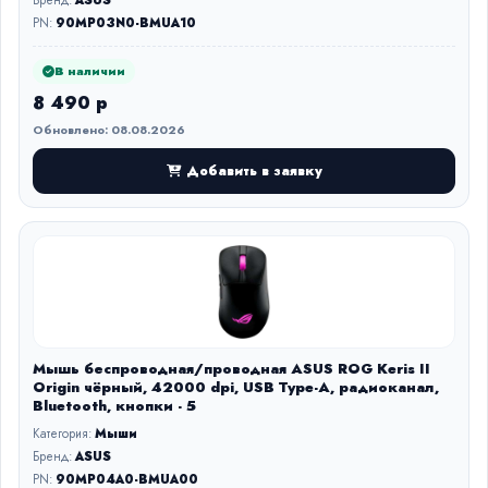
Бренд:
ASUS
PN:
90MP03N0-BMUA10
В наличии
8 490 р
Обновлено: 08.08.2026
Добавить в заявку
Мышь беспроводная/проводная ASUS ROG Keris II
Origin чёрный, 42000 dpi, USB Type-A, радиоканал,
Bluetooth, кнопки - 5
Категория:
Мыши
Бренд:
ASUS
PN:
90MP04A0-BMUA00