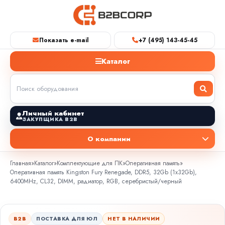
Показать e-mail
+7 (495) 143-45-45
Каталог
Личный кабинет
ЗАКУПЩИКА B2B
О компании
Главная
»
Каталог
»
Комплектующие для ПК
»
Оперативная память
»
Оперативная память Kingston Fury Renegade, DDR5, 32Gb (1x32Gb),
6400MHz, CL32, DIMM, радиатор, RGB, серебристый/черный
B2B
ПОСТАВКА ДЛЯ ЮЛ
НЕТ В НАЛИЧИИ