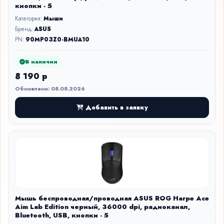
кнопки - 5
Категория:
Мыши
Бренд:
ASUS
PN:
90MP03Z0-BMUA10
В наличии
8 190 р
Обновлено: 08.08.2026
Добавить в заявку
Мышь беспроводная/проводная ASUS ROG Harpe Ace
Aim Lab Edition черный, 36000 dpi, радиоканал,
Bluetooth, USB, кнопки - 5