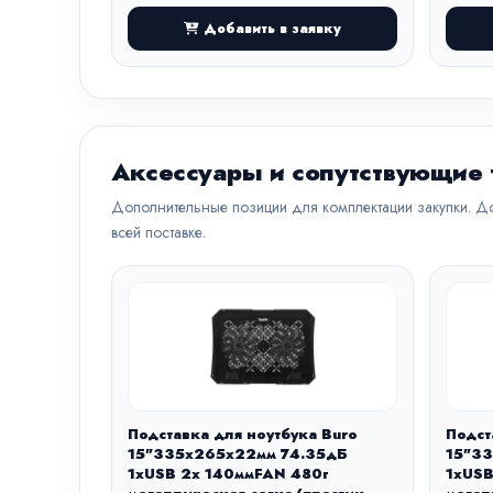
Добавить в заявку
Аксессуары и сопутствующие
Дополнительные позиции для комплектации закупки. До
всей поставке.
Подставка для ноутбука Buro
Подст
15"335x265x22мм 74.35дБ
15"3
1xUSB 2x 140ммFAN 480г
1xUSB