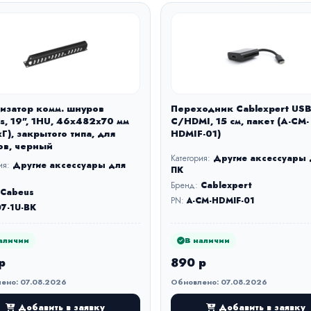
изатор комм. шнуров
Переходник Cablexpert USB
s, 19", 1HU, 46х482х70 мм
C/HDMI, 15 см, пакет (A-CM-
Г), закрытого типа, для
HDMIF-01)
в, черный
Категория:
Другие аксессуары 
ия:
Другие аксессуары для
ПК
Бренд:
Cablexpert
Cabeus
PN:
A-CM-HDMIF-01
07-1U-BK
аличии
В наличии
р
890 р
ено: 07.08.2026
Обновлено: 07.08.2026
Добавить в заявку
Добавить в заявку