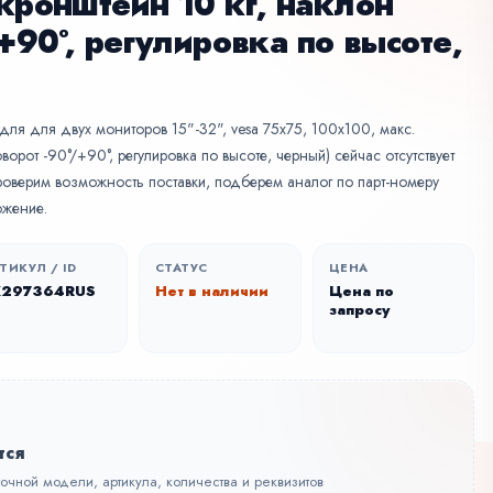
 кронштейн 10 кг, наклон
/+90°, регулировка по высоте,
для для двух мониторов 15"-32", vesa 75x75, 100x100, макс.
ворот -90°/+90°, регулировка по высоте, черный) сейчас отсутствует
роверим возможность поставки, подберем аналог по парт-номеру
ожение.
ТИКУЛ / ID
СТАТУС
ЦЕНА
X297364RUS
Нет в наличии
Цена по
запросу
тся
точной модели, артикула, количества и реквизитов