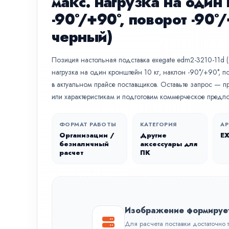
макс. нагрузка на один
-90°/+90°, поворот -90°
черный)
Позиция настольная подставка exegate edm2-3210-11d (
нагрузка на один кронштейн 10 кг, наклон -90°/+90°, по
в актуальном прайсе поставщиков. Оставьте запрос — п
или характеристикам и подготовим коммерческое предл
ФОРМАТ РАБОТЫ
КАТЕГОРИЯ
АР
Организации /
Другие
E
безналичный
аксессуары для
расчет
ПК
Изображение формируе
Для расчета поставки достаточно 