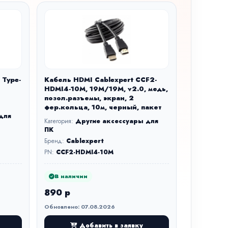
 Type-
Кабель HDMI Cablexpert CCF2-
HDMI4-10M, 19M/19M, v2.0, медь,
позол.разъемы, экран, 2
фер.кольца, 10м, черный, пакет
для
Категория:
Другие аксессуары для
ПК
Бренд:
Cablexpert
PN:
CCF2-HDMI4-10M
В наличии
890 р
Обновлено: 07.08.2026
Добавить в заявку