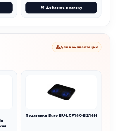
Добавить в заявку
Для комплектации
Подставка Buro BU-LCP140-B214H
1x
кая