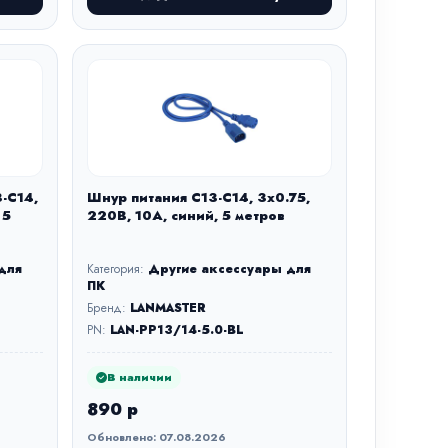
-C14,
Шнур питания C13-C14, 3х0.75,
 5
220В, 10А, синий, 5 метров
для
Категория:
Другие аксессуары для
ПК
Бренд:
LANMASTER
PN:
LAN-PP13/14-5.0-BL
В наличии
890 р
Обновлено: 07.08.2026