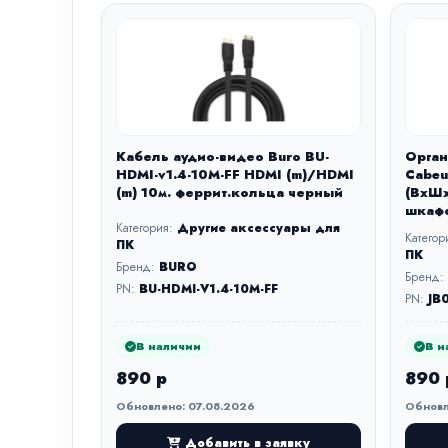
Кабель аудио-видео Buro BU-
Орган
HDMI-v1.4-10M-FF HDMI (m)/HDMI
Cabeu
(m) 10м. феррит.кольца черный
(ВхШх
шкафо
Категория:
Другие аксессуары для
Категор
ПК
ПК
Бренд:
BURO
Бренд:
PN:
BU-HDMI-V1.4-10M-FF
PN:
JB
В наличии
В н
890 р
890 
Обновлено: 07.08.2026
Обновл
Добавить в заявку