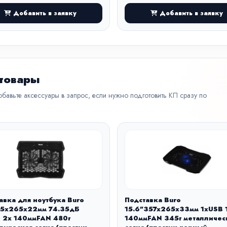
Добавить в заявку
Добавить в заявку
 товары
бавьте аксессуары в запрос, если нужно подготовить КП сразу по
авка для ноутбука Buro
Подставка Buro
35x265x22мм 74.35дБ
15.6"357x265x33мм 1xUSB 
 2x 140ммFAN 480г
140ммFAN 345г металличес