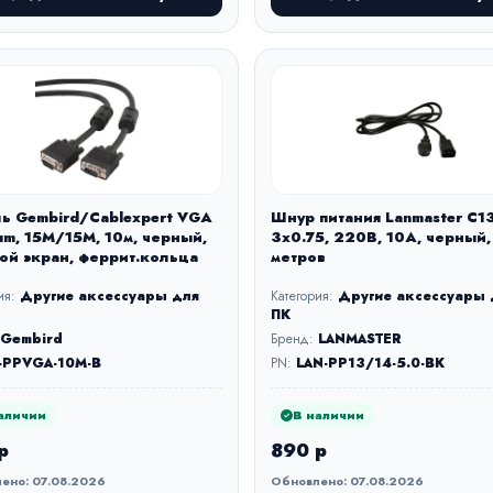
ь Gembird/Cablexpert VGA
Шнур питания Lanmaster C13
um, 15M/15M, 10м, черный,
3х0.75, 220В, 10А, черный,
ой экран, феррит.кольца
метров
ия:
Другие аксессуары для
Категория:
Другие аксессуары 
ПК
Gembird
Бренд:
LANMASTER
-PPVGA-10M-B
PN:
LAN-PP13/14-5.0-BK
аличии
В наличии
р
890 р
ено: 07.08.2026
Обновлено: 07.08.2026