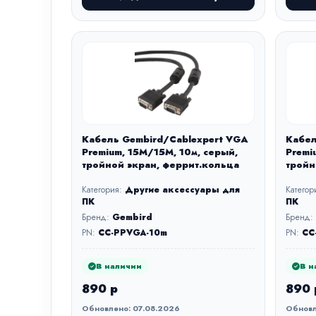
Кабель Gembird/Cablexpert VGA
Кабел
Premium, 15M/15M, 10м, серый,
Premi
тройной экран, феррит.кольца
тройн
Категория:
Другие аксессуары для
Категор
ПК
ПК
Бренд:
Gembird
Бренд:
PN:
CC-PPVGA-10m
PN:
CC
В наличии
В н
890 р
890 
Обновлено: 07.08.2026
Обновл