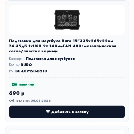
Подставка для ноутбука Buro 15"335x265x22мм
74.35дБ 1xUSB 2x 140ммFAN 480г металлическая
сетка/пластик черный
Категория:
Подставки для ноутбуков
Бренд:
BURO
PN:
BU-LCP150-B213
В наличии
690 р
Обновлено: 08.08.2026
Добавить в заявку