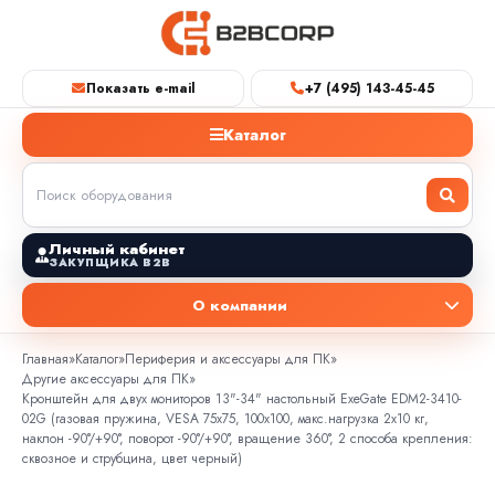
Показать e-mail
+7 (495) 143-45-45
Каталог
Личный кабинет
ЗАКУПЩИКА B2B
О компании
Главная
»
Каталог
»
Периферия и аксессуары для ПК
»
Другие аксессуары для ПК
»
Кронштейн для двух мониторов 13"-34" настольный ExeGate EDM2-3410-
02G (газовая пружина, VESA 75x75, 100x100, макс.нагрузка 2х10 кг,
наклон -90°/+90°, поворот -90°/+90°, вращение 360°, 2 способа крепления:
сквозное и струбцина, цвет черный)