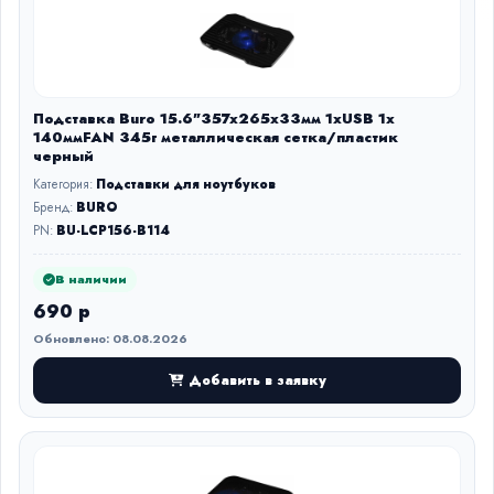
Подставка Buro 15.6"357x265x33мм 1xUSB 1x
140ммFAN 345г металлическая сетка/пластик
черный
Категория:
Подставки для ноутбуков
Бренд:
BURO
PN:
BU-LCP156-B114
В наличии
690 р
Обновлено: 08.08.2026
Добавить в заявку