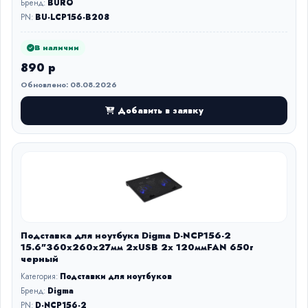
Бренд:
BURO
PN:
BU-LCP156-B208
В наличии
890 р
Обновлено: 08.08.2026
Добавить в заявку
Подставка для ноутбука Digma D-NCP156-2
15.6"360x260x27мм 2xUSB 2x 120ммFAN 650г
черный
Категория:
Подставки для ноутбуков
Бренд:
Digma
PN:
D-NCP156-2