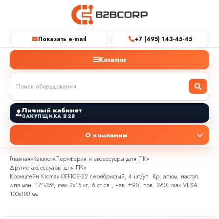
Показать e-mail
+7 (495) 143-45-45
Каталог
Личный кабинет
ЗАКУПЩИКА B2B
О компании
Главная
»
Каталог
»
Периферия и аксессуары для ПК
»
Другие аксессуары для ПК
»
Кронштейн Kromax OFFICE-22 серебристый, 4 шт/уп. Кр. алюм. настол.
для мон. 17"-35", max 2x15 кг, 6 ст св., нак. ±90°, пов. 360°, max VESA
100x100 мм.