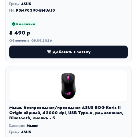
Бренд:
ASUS
PN:
90MP03N0-BMUA10
В наличии
8 490 р
Обновлено: 08.08.2026
Добавить в заявку
Мышь беспроводная/проводная ASUS ROG Keris II
Origin чёрный, 42000 dpi, USB Type-A, радиоканал,
Bluetooth, кнопки - 5
Категория:
Мыши
Бренд:
ASUS