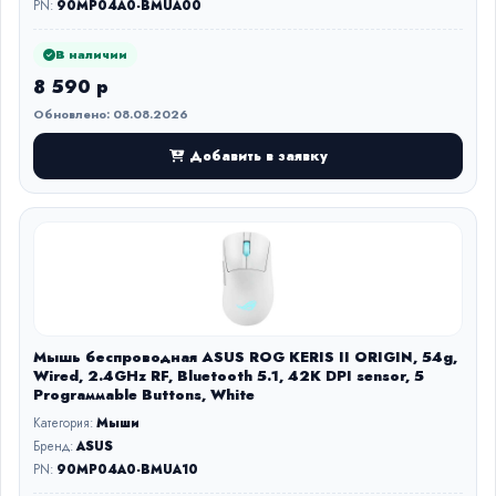
PN:
90MP04A0-BMUA00
В наличии
8 590 р
Обновлено: 08.08.2026
Добавить в заявку
Мышь беспроводная ASUS ROG KERIS II ORIGIN, 54g,
Wired, 2.4GHz RF, Bluetooth 5.1, 42K DPI sensor, 5
Prograммable Buttons, White
Категория:
Мыши
Бренд:
ASUS
PN:
90MP04A0-BMUA10