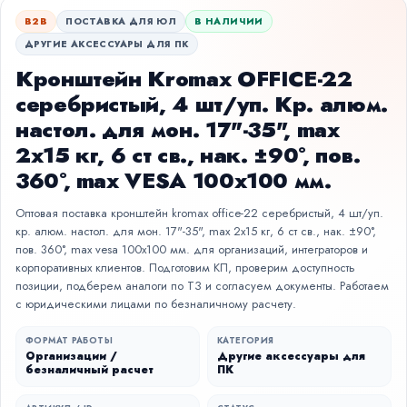
B2B
ПОСТАВКА ДЛЯ ЮЛ
В НАЛИЧИИ
ДРУГИЕ АКСЕССУАРЫ ДЛЯ ПК
Кронштейн Kromax OFFICE-22
серебристый, 4 шт/уп. Кр. алюм.
настол. для мон. 17"-35", max
2x15 кг, 6 ст св., нак. ±90°, пов.
360°, max VESA 100x100 мм.
Оптовая поставка кронштейн kromax office-22 серебристый, 4 шт/уп.
кр. алюм. настол. для мон. 17"-35", max 2x15 кг, 6 ст св., нак. ±90°,
пов. 360°, max vesa 100x100 мм. для организаций, интеграторов и
корпоративных клиентов. Подготовим КП, проверим доступность
позиции, подберем аналоги по ТЗ и согласуем документы. Работаем
с юридическими лицами по безналичному расчету.
ФОРМАТ РАБОТЫ
КАТЕГОРИЯ
Организации /
Другие аксессуары для
безналичный расчет
ПК