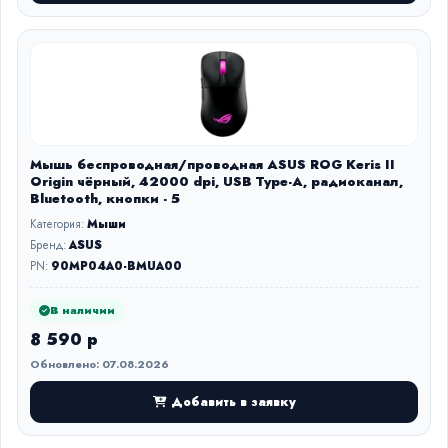
Мышь беспроводная/проводная ASUS ROG Keris II
Origin чёрный, 42000 dpi, USB Type-A, радиоканал,
Bluetooth, кнопки - 5
Категория:
Мыши
Бренд:
ASUS
PN:
90MP04A0-BMUA00
В наличии
8 590 р
Обновлено: 07.08.2026
Добавить в заявку