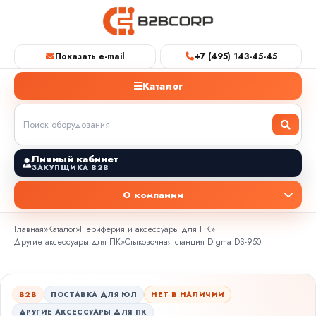
Показать e-mail
+7 (495) 143-45-45
Каталог
Личный кабинет
ЗАКУПЩИКА B2B
О компании
Главная
»
Каталог
»
Периферия и аксессуары для ПК
»
Другие аксессуары для ПК
»
Стыковочная станция Digma DS-950
B2B
ПОСТАВКА ДЛЯ ЮЛ
НЕТ В НАЛИЧИИ
ДРУГИЕ АКСЕССУАРЫ ДЛЯ ПК