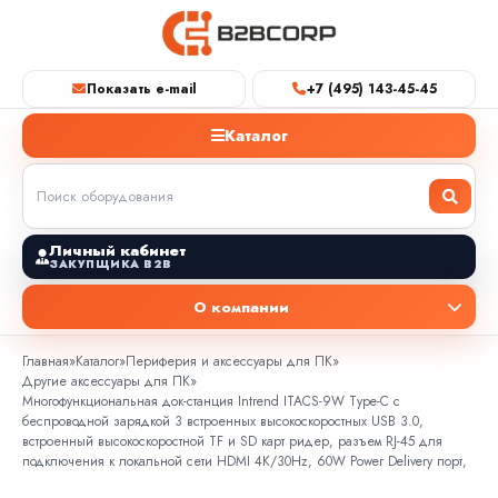
Показать e-mail
+7 (495) 143-45-45
Каталог
Личный кабинет
ЗАКУПЩИКА B2B
О компании
Главная
»
Каталог
»
Периферия и аксессуары для ПК
»
Другие аксессуары для ПК
»
Многофункциональная док-станция Intrend ITACS-9W Type-C с
беспроводной зарядкой 3 встроенных высокоскоростных USB 3.0,
встроенный высокоскоростной TF и SD карт ридер, разъем RJ-45 для
подключения к локальной сети HDMI 4K/30Hz, 60W Power Delivery порт,