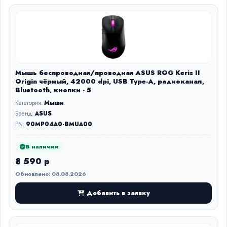
Мышь беспроводная/проводная ASUS ROG Keris II
Origin чёрный, 42000 dpi, USB Type-A, радиоканал,
Bluetooth, кнопки - 5
Категория:
Мыши
Бренд:
ASUS
PN:
90MP04A0-BMUA00
В наличии
8 590 р
Обновлено: 08.08.2026
Добавить в заявку