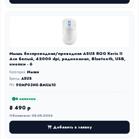
Мышь беспроводная/проводная ASUS ROG Keris II
Ace белый, 42000 dpi, радиоканал, Bluetooth, USB,
кнопки - 6
Категория:
Мыши
Бренд:
ASUS
PN:
90MP03N0-BMUA10
В наличии
8 490 р
Обновлено: 08.08.2026
Добавить в заявку