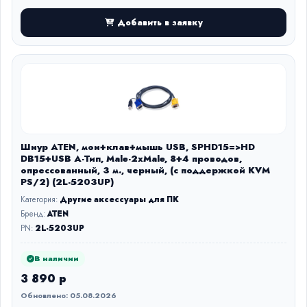
Добавить в заявку
Шнур ATEN, мон+клав+мышь USB, SPHD15=>HD
DB15+USB A-Тип, Male-2xMale, 8+4 проводов,
опрессованный, 3 м., черный, (с поддержкой KVM
PS/2) (2L-5203UP)
Категория:
Другие аксессуары для ПК
Бренд:
ATEN
PN:
2L-5203UP
В наличии
3 890 р
Обновлено: 05.08.2026