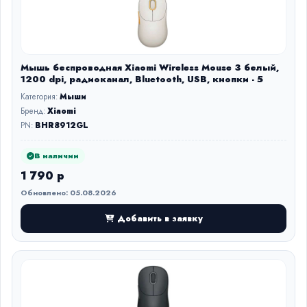
Мышь беспроводная Xiaomi Wireless Mouse 3 белый,
1200 dpi, радиоканал, Bluetooth, USB, кнопки - 5
Категория:
Мыши
Бренд:
Xiaomi
PN:
BHR8912GL
В наличии
1 790 р
Обновлено: 05.08.2026
Добавить в заявку