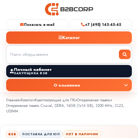
Показать e-mail
+7 (495) 143-45-45
Каталог
Личный кабинет
ЗАКУПЩИКА B2B
О компании
Главная
»
Каталог
»
Комплектующие для ПК
»
Оперативная память
»
Оперативная память Crucial, DDR4, 16GB (1x16 GB), 3200 MHz, CL22,
UDIMM
B2B
ПОСТАВКА ДЛЯ ЮЛ
НЕТ В НАЛИЧИИ