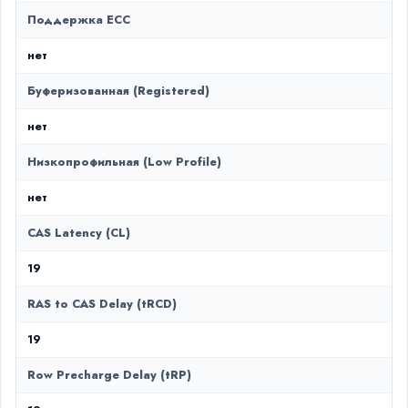
Поддержка ECC
нет
Буферизованная (Registered)
нет
Низкопрофильная (Low Profile)
нет
CAS Latency (CL)
19
RAS to CAS Delay (tRCD)
19
Row Precharge Delay (tRP)