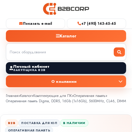
Показать e-mail
+7 (495) 143-45-45
Каталог
Личный кабинет
ЗАКУПЩИКА B2B
О компании
Главная
»
Каталог
»
Комплектующие для ПК
»
Оперативная память
»
Оперативная память Digma, DDR5, 16Gb (1x16Gb), 5600MHz, CL46, DIMM
B2B
ПОСТАВКА ДЛЯ ЮЛ
В НАЛИЧИИ
ОПЕРАТИВНАЯ ПАМЯТЬ