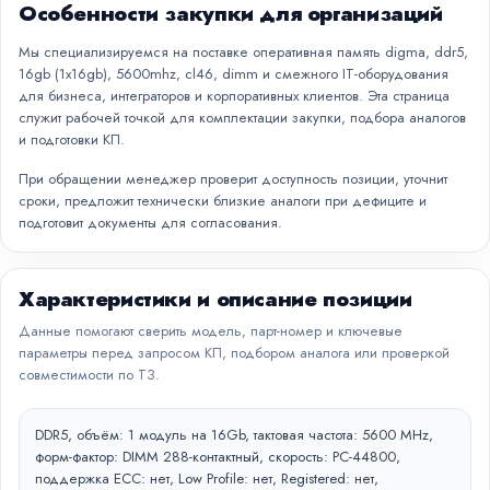
Особенности закупки для организаций
Мы специализируемся на поставке оперативная память digma, ddr5,
16gb (1x16gb), 5600mhz, cl46, dimm и смежного IT-оборудования
для бизнеса, интеграторов и корпоративных клиентов. Эта страница
служит рабочей точкой для комплектации закупки, подбора аналогов
и подготовки КП.
При обращении менеджер проверит доступность позиции, уточнит
сроки, предложит технически близкие аналоги при дефиците и
подготовит документы для согласования.
Характеристики и описание позиции
Данные помогают сверить модель, парт-номер и ключевые
параметры перед запросом КП, подбором аналога или проверкой
совместимости по ТЗ.
DDR5, объём: 1 модуль на 16Gb, тактовая частота: 5600 MHz,
форм-фактор: DIMM 288-контактный, скорость: PC-44800,
поддержка ECC: нет, Low Profile: нет, Registered: нет,