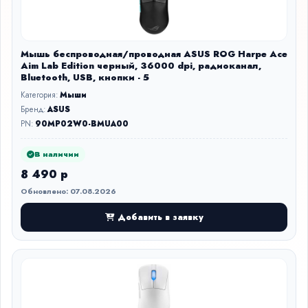
Мышь беспроводная/проводная ASUS ROG Harpe Ace
Aim Lab Edition черный, 36000 dpi, радиоканал,
Bluetooth, USB, кнопки - 5
Категория:
Мыши
Бренд:
ASUS
PN:
90MP02W0-BMUA00
В наличии
8 490 р
Обновлено: 07.08.2026
Добавить в заявку