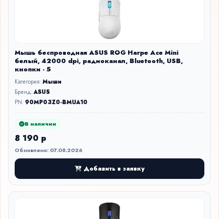
Мышь беспроводная ASUS ROG Harpe Ace Mini
белый, 42000 dpi, радиоканал, Bluetooth, USB,
кнопки - 5
Категория:
Мыши
Бренд:
ASUS
PN:
90MP03Z0-BMUA10
В наличии
8 190 р
Обновлено: 07.08.2026
Добавить в заявку