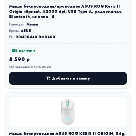
Мышь беспроводная/проводная ASUS ROG Keris II
Origin чёрный, 42000 dpi, USB Type-A, радиоканал,
Bluetooth, кнопки - 5
Категория:
Мыши
Бренд:
ASUS
PN:
90MP04A0-BMUA00
В наличии
8 590 р
Обновлено: 07.08.2026
Добавить в заявку
Мышь беспроводная ASUS ROG KERIS II ORIGIN, 54g,