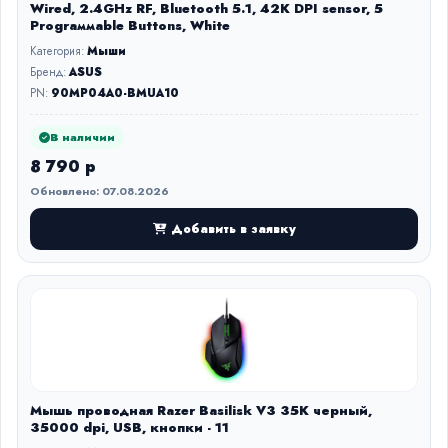
Wired, 2.4GHz RF, Bluetooth 5.1, 42K DPI sensor, 5
Prograммable Buttons, White
Категория:
Мыши
Бренд:
ASUS
PN:
90MP04A0-BMUA10
В наличии
8 790 р
Обновлено: 07.08.2026
Добавить в заявку
Мышь проводная Razer Basilisk V3 35K черный,
35000 dpi, USB, кнопки - 11