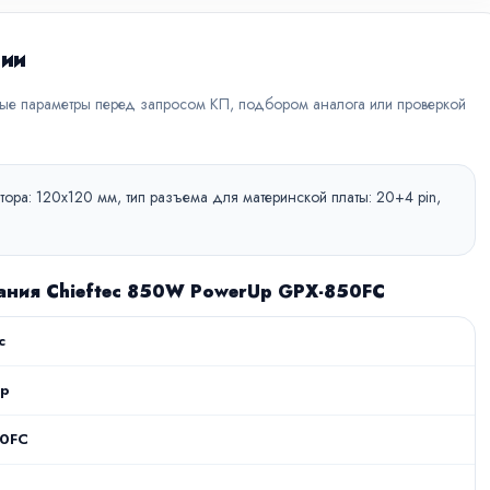
ции
вые параметры перед запросом КП, подбором аналога или проверкой
ора: 120x120 мм, тип разъема для материнской платы: 20+4 pin,
тания Chieftec 850W PowerUp GPX-850FC
c
Up
50FC