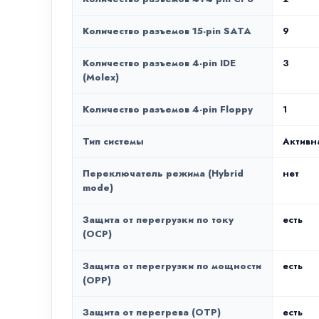
Количество разъемов 15-pin SATA
9
Количество разъемов 4-pin IDE
3
(Molex)
Количество разъемов 4-pin Floppy
1
Тип системы
Активн
Переключатель режима (Hybrid
нет
mode)
Защита от перегрузки по току
есть
(OCP)
Защита от перегрузки по мощности
есть
(OPP)
Защита от перегрева (OTP)
есть