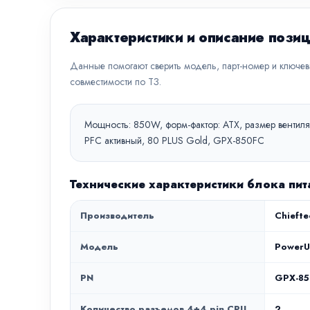
Характеристики и описание пози
Данные помогают сверить модель, парт-номер и ключе
совместимости по ТЗ.
Мощность: 850W, форм-фактор: ATX, размер вентилят
PFC активный, 80 PLUS Gold, GPX-850FC
Технические характеристики блока пи
Производитель
Chiefte
Модель
Power
PN
GPX-8
Количество разъемов 4+4 pin CPU
2