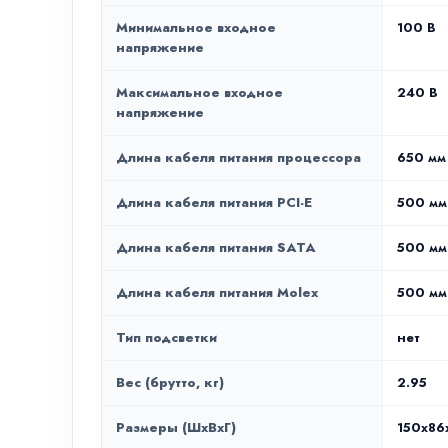
Минимальное входное
100 В
напряжение
Максимальное входное
240 В
напряжение
Длина кабеля питания процессора
650 мм
Длина кабеля питания PCI-E
500 мм
Длина кабеля питания SATA
500 мм
Длина кабеля питания Molex
500 мм
Тип подсветки
нет
Вес (брутто, кг)
2.95
Размеры (ШxВxГ)
150x86