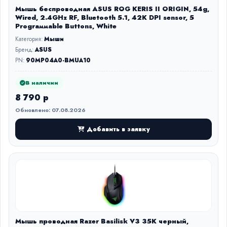
Мышь беспроводная ASUS ROG KERIS II ORIGIN, 54g,
Wired, 2.4GHz RF, Bluetooth 5.1, 42K DPI sensor, 5
Prograммable Buttons, White
Категория:
Мыши
Бренд:
ASUS
PN:
90MP04A0-BMUA10
В наличии
8 790 р
Обновлено: 07.08.2026
Добавить в заявку
Мышь проводная Razer Basilisk V3 35K черный,