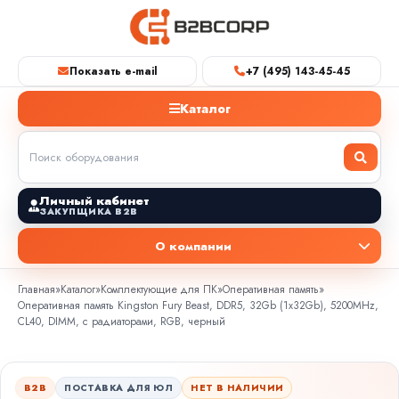
Показать e-mail
+7 (495) 143-45-45
Каталог
Личный кабинет
ЗАКУПЩИКА B2B
О компании
Главная
»
Каталог
»
Комплектующие для ПК
»
Оперативная память
»
Оперативная память Kingston Fury Beast, DDR5, 32Gb (1x32Gb), 5200MHz,
CL40, DIMM, с радиаторами, RGB, черный
B2B
ПОСТАВКА ДЛЯ ЮЛ
НЕТ В НАЛИЧИИ