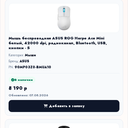
Мышь беспроводная ASUS ROG Harpe Ace Mini
белый, 42000 dpi, радиоканал, Bluetooth, USB,
кнопки - 5
Категория:
Мыши
Бренд:
ASUS
PN:
90MP03Z0-BMUA10
В наличии
8 190 р
Обновлено: 07.08.2026
Добавить в заявку