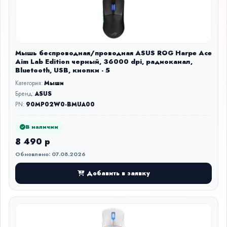
Мышь беспроводная/проводная ASUS ROG Harpe Ace
Aim Lab Edition черный, 36000 dpi, радиоканал,
Bluetooth, USB, кнопки - 5
Категория:
Мыши
Бренд:
ASUS
PN:
90MP02W0-BMUA00
В наличии
8 490 р
Обновлено: 07.08.2026
Добавить в заявку