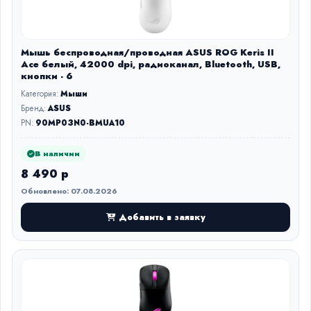
Мышь беспроводная/проводная ASUS ROG Keris II
Ace белый, 42000 dpi, радиоканал, Bluetooth, USB,
кнопки - 6
Категория:
Мыши
Бренд:
ASUS
PN:
90MP03N0-BMUA10
В наличии
8 490 р
Обновлено: 07.08.2026
Добавить в заявку