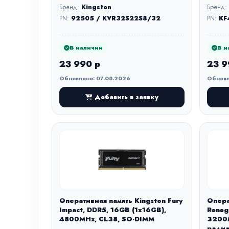
Бренд:
Kingston
Бренд:
PN:
92505 / KVR32S22S8/32
PN:
KF
В наличии
В н
23 990 р
23 9
Обновлено: 07.08.2026
Обновл
Добавить в заявку
Оперативная память Kingston Fury
Опера
Impact, DDR5, 16GB (1x16GB),
Reneg
4800MHz, CL38, SO-DIMM
3200M
радиа