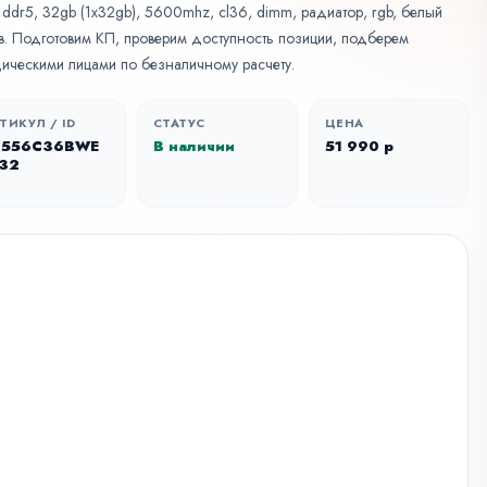
t, ddr5, 32gb (1x32gb), 5600mhz, cl36, dimm, радиатор, rgb, белый
ов. Подготовим КП, проверим доступность позиции, подберем
дическими лицами по безналичному расчету.
ТИКУЛ / ID
СТАТУС
ЦЕНА
F556C36BWE
В наличии
51 990 р
-32