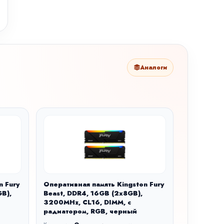
Аналоги
n Fury
Оперативная память Kingston Fury
B),
Beast, DDR4, 16GB (2x8GB),
3200MHz, CL16, DIMM, с
й
радиатором, RGB, черный