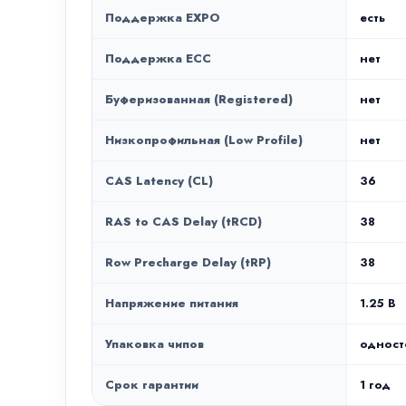
Поддержка EXPO
есть
Поддержка ECC
нет
Буферизованная (Registered)
нет
Низкопрофильная (Low Profile)
нет
CAS Latency (CL)
36
RAS to CAS Delay (tRCD)
38
Row Precharge Delay (tRP)
38
Напряжение питания
1.25 В
Упаковка чипов
одност
Срок гарантии
1 год