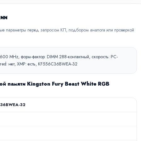
ции
вые параметры перед запросом КП, подбором аналога или проверкой
5600 MHz, форм-фактор: DIMM 288-контактный, скорость: PC-
tered: нет, XMP: есть, KF556C36BWEA-32
й памяти Kingston Fury Beast White RGB
C36BWEA-32