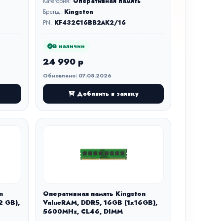
Категория:
Оперативная память
Бренд:
Kingston
PN:
KF432C16BB2AK2/16
В наличии
24 990 р
Обновлено: 07.08.2026
Добавить в заявку
n
Оперативная память Kingston
2 GB),
ValueRAM, DDR5, 16GB (1x16GB),
5600MHz, CL46, DIMM