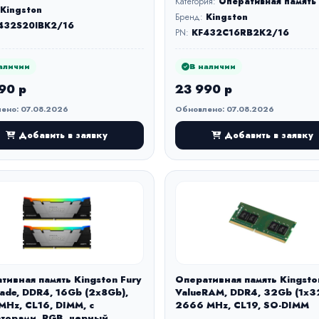
Категория:
Оперативная память
Kingston
Бренд:
Kingston
432S20IBK2/16
PN:
KF432C16RB2K2/16
аличии
В наличии
90 р
23 990 р
ено: 07.08.2026
Обновлено: 07.08.2026
Добавить в заявку
Добавить в заявку
тивная память Kingston Fury
Оперативная память Kingsto
ade, DDR4, 16Gb (2x8Gb),
ValueRAM, DDR4, 32Gb (1x3
Hz, CL16, DIMM, с
2666 MHz, CL19, SO-DIMM
торами, RGB, черный