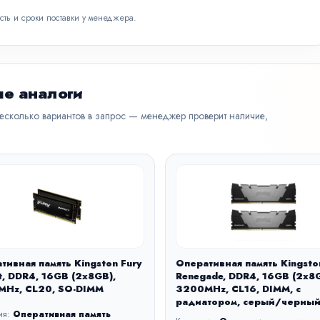
сть и сроки поставки у менеджера.
е аналоги
несколько вариантов в запрос — менеджер проверит наличие,
тивная память Kingston Fury
Оперативная память Kingsto
t, DDR4, 16GB (2x8GB),
Renegade, DDR4, 16GB (2x8G
Hz, CL20, SO-DIMM
3200MHz, CL16, DIMM, с
радиатором, серый/черны
ия:
Оперативная память