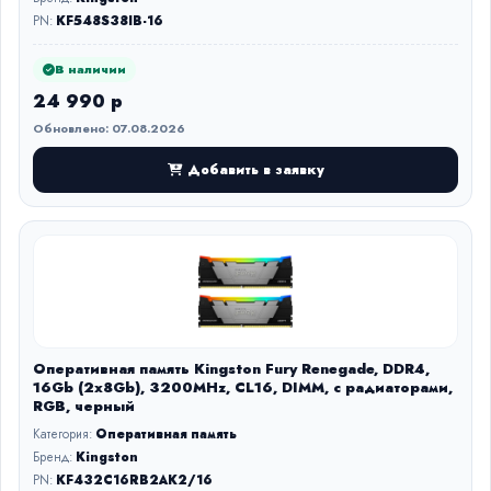
PN:
KF548S38IB-16
В наличии
24 990 р
Обновлено: 07.08.2026
Добавить в заявку
Оперативная память Kingston Fury Renegade, DDR4,
16Gb (2x8Gb), 3200MHz, CL16, DIMM, с радиаторами,
RGB, черный
Категория:
Оперативная память
Бренд:
Kingston
PN:
KF432C16RB2AK2/16