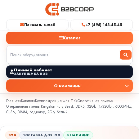
Показать e-mail
+7 (495) 143-45-45
Каталог
Личный кабинет
ЗАКУПЩИКА B2B
О компании
Главная
»
Каталог
»
Комплектующие для ПК
»
Оперативная память
»
Оперативная память Kingston Fury Beast, DDR5, 32Gb (1x32Gb), 6000MHz,
CL36, DIMM, радиатор, RGb, белый
B2B
ПОСТАВКА ДЛЯ ЮЛ
В НАЛИЧИИ