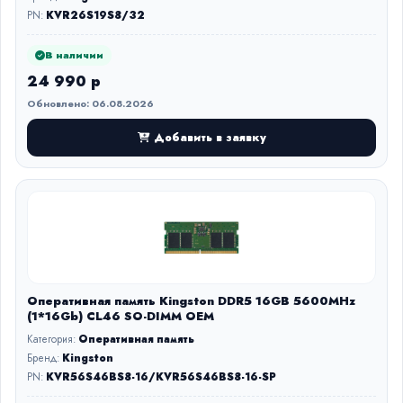
PN:
KVR26S19S8/32
В наличии
24 990 р
Обновлено: 06.08.2026
Добавить в заявку
Оперативная память Kingston DDR5 16GB 5600MHz
(1*16Gb) CL46 SO-DIMM OEM
Категория:
Оперативная память
Бренд:
Kingston
PN:
KVR56S46BS8-16/KVR56S46BS8-16-SP