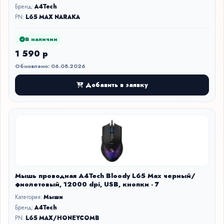
Бренд:
A4Tech
PN:
L65 MAX NARAKA
В наличии
1 590 р
Обновлено: 06.08.2026
Добавить в заявку
Мышь проводная A4Tech Bloody L65 Max черный/
фиолетовый, 12000 dpi, USB, кнопки - 7
Категория:
Мыши
Бренд:
A4Tech
PN:
L65 MAX/HONEYCOMB