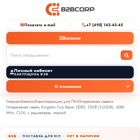
Показать e-mail
+7 (495) 143-45-45
Каталог
Личный кабинет
ЗАКУПЩИКА B2B
О компании
Главная
»
Каталог
»
Комплектующие для ПК
»
Оперативная память
»
Оперативная память Kingston Fury Beast, DDR5, 32GB (1x32GB), 6000
MHz, CL36, с радиатором, черный
B2B
ПОСТАВКА ДЛЯ ЮЛ
НЕТ В НАЛИЧИИ