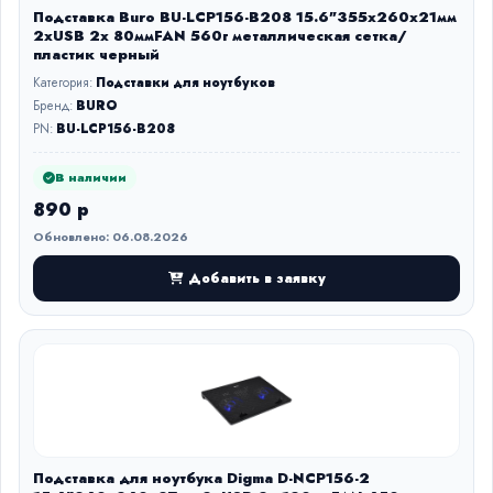
Подставка Buro BU-LCP156-B208 15.6"355x260x21мм
2xUSB 2x 80ммFAN 560г металлическая сетка/
пластик черный
Категория:
Подставки для ноутбуков
Бренд:
BURO
PN:
BU-LCP156-B208
В наличии
890 р
Обновлено: 06.08.2026
Добавить в заявку
Подставка для ноутбука Digma D-NCP156-2