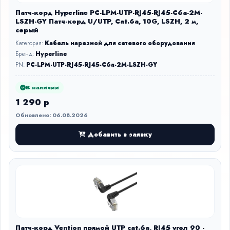
Патч-корд Hyperline PC-LPM-UTP-RJ45-RJ45-C6a-2M-
LSZH-GY Патч-корд U/UTP, Cat.6a, 10G, LSZH, 2 м,
серый
Категория:
Кабель нарезной для сетевого оборудования
Бренд:
Hyperline
PN:
PC-LPM-UTP-RJ45-RJ45-C6a-2M-LSZH-GY
В наличии
1 290 р
Обновлено: 06.08.2026
Добавить в заявку
Патч-корд Vention прямой UTP cat.6a, RJ45 угол 90 -