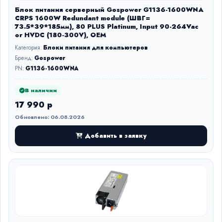
Блок питания серверный Gospower G1136-1600WNA
CRPS 1600W Redundant module (ШВГ=
73.5*39*185мм), 80 PLUS Platinum, Input 90-264Vac
or HVDC (180-300V), OEM
Категория:
Блоки питания для компьютеров
Бренд:
Gospower
PN:
G1136-1600WNA
В наличии
17 990 р
Обновлено: 06.08.2026
Добавить в заявку