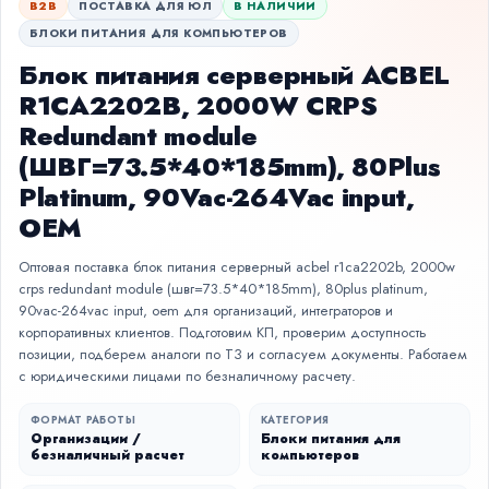
B2B
ПОСТАВКА ДЛЯ ЮЛ
В НАЛИЧИИ
БЛОКИ ПИТАНИЯ ДЛЯ КОМПЬЮТЕРОВ
Блок питания серверный ACBEL
R1CA2202B, 2000W CRPS
Redundant module
(ШВГ=73.5*40*185mm), 80Plus
Platinum, 90Vac-264Vac input,
OEM
Оптовая поставка блок питания серверный acbel r1ca2202b, 2000w
crps redundant module (швг=73.5*40*185mm), 80plus platinum,
90vac-264vac input, oem для организаций, интеграторов и
корпоративных клиентов. Подготовим КП, проверим доступность
позиции, подберем аналоги по ТЗ и согласуем документы. Работаем
с юридическими лицами по безналичному расчету.
ФОРМАТ РАБОТЫ
КАТЕГОРИЯ
Организации /
Блоки питания для
безналичный расчет
компьютеров