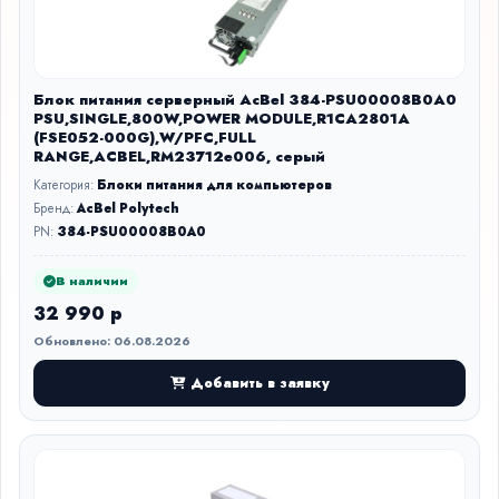
Блок питания серверный AcBel 384-PSU00008B0A0
PSU,SINGLE,800W,POWER MODULE,R1CA2801A
(FSE052-000G),W/PFC,FULL
RANGE,ACBEL,RM23712e006, серый
Категория:
Блоки питания для компьютеров
Бренд:
AcBel Polytech
PN:
384-PSU00008B0A0
В наличии
32 990 р
Обновлено: 06.08.2026
Добавить в заявку