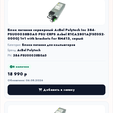
Блок питания серверный AcBel Polytech Inc 384-
PSU00038B0A0 PSU CRPS Acbel R1CA2801A(FSE052-
000G) 1+1 with brackets for RM413, серый
Категория:
Блоки питания для компьютеров
Бренд:
AcBel Polytech
PN:
384-PSU00038B0A0
В наличии
18 990 р
Обновлено: 06.08.2026
Добавить в заявку