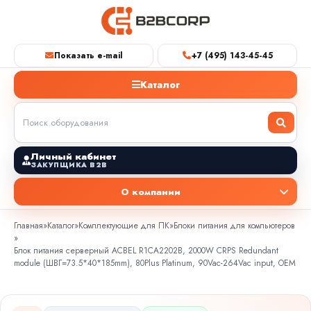
Показать e-mail
+7 (495) 143-45-45
Каталог
Личный кабинет
ЗАКУПЩИКА B2B
О компании
Главная
»
Каталог
»
Комплектующие для ПК
»
Блоки питания для компьютеров
»
Блок питания серверный ACBEL R1CA2202B, 2000W CRPS Redundant
module (ШВГ=73.5*40*185mm), 80Plus Platinum, 90Vac-264Vac input, OEM