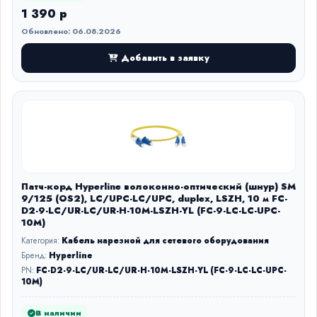
1 390 р
Обновлено: 06.08.2026
Добавить в заявку
Патч-корд Hyperline волоконно-оптический (шнур) SM
9/125 (OS2), LC/UPC-LC/UPC, duplex, LSZH, 10 м FC-
D2-9-LC/UR-LC/UR-H-10M-LSZH-YL (FC-9-LC-LC-UPC-
10M)
Категория:
Кабель нарезной для сетевого оборудования
Бренд:
Hyperline
PN:
FC-D2-9-LC/UR-LC/UR-H-10M-LSZH-YL (FC-9-LC-LC-UPC-
10M)
В наличии