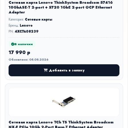
Сетевая карта Lenovo ThinkSystem Broadcom 57416
10GbASE-T 2-port + 5720 1GbE 2-port OCP Ethernet
Adapter
Категория:
Сетевые карты
Бренд:
Lenovo
PN:
4XC7A08239
В наличии
17 990 р
Обновлено: 08.08.2026
Добавить в заявку
Сетевая карта Lenovo TCh TS ThinkSystem Broadcom
NX-E PCIe 10Gb 2-Port Base-T Ethernet Adapter