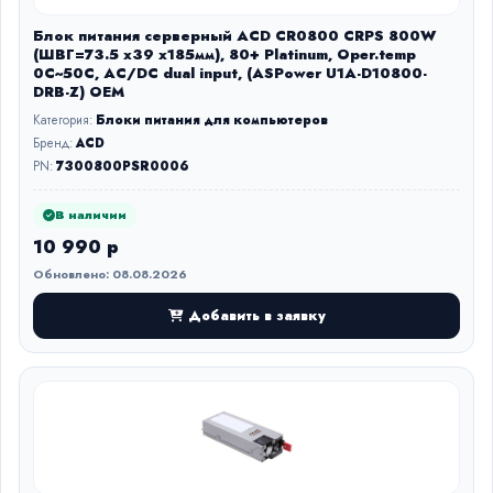
Блок питания серверный ACD CR0800 CRPS 800W
(ШВГ=73.5 х39 х185мм), 80+ Platinum, Oper.temp
0C~50C, AC/DC dual input, (ASPower U1A-D10800-
DRB-Z) OEM
Категория:
Блоки питания для компьютеров
Бренд:
ACD
PN:
7300800PSR0006
В наличии
10 990 р
Обновлено: 08.08.2026
Добавить в заявку