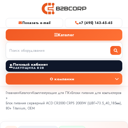
Показать e-mail
+7 (495) 143-45-45
Каталог
Личный кабинет
ЗАКУПЩИКА B2B
О компании
Главная
»
Каталог
»
Комплектующие для ПК
»
Блоки питания для компьютеров
»
Блок питания серверный ACD CR2000 CRPS 2000W (ШВГ=73.5_40_185мм),
80+ Titanium, OEM