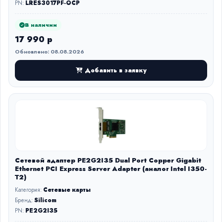
PN:
LRES3017PF-OCP
В наличии
17 990 р
Обновлено: 08.08.2026
Добавить в заявку
Сетевой адаптер PE2G2I35 Dual Port Copper Gigabit
Ethernet PCI Express Server Adapter (аналог Intel I350-
T2)
Категория:
Сетевые карты
Бренд:
Silicom
PN:
PE2G2I35