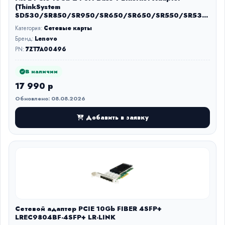
(ThinkSystem
SD530/SR850/SR950/SR650/SR650/SR550/SR530
/ST550/SR630)
Категория:
Сетевые карты
Бренд:
Lenovo
PN:
7ZT7A00496
В наличии
17 990 р
Обновлено: 08.08.2026
Добавить в заявку
Сетевой адаптер PCIE 10Gb FIBER 4SFP+
LREC9804BF-4SFP+ LR-LINK