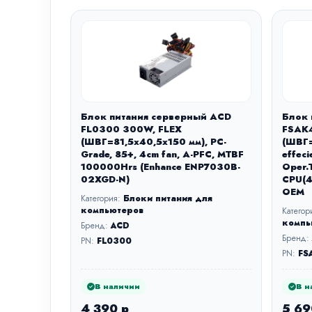
Блок питания серверный ACD
Блок 
FL0300 300W, FLEX
FSAK4
(ШВГ=81,5x40,5x150 мм), PC-
(ШВГ=
Grade, 85+, 4cm fan, A-PFC, MTBF
effec
100000Hrs (Enhance ENP7030B-
Oper.
02XGD-N)
CPU(4
OEM
Категория:
Блоки питания для
компьютеров
Категор
компь
Бренд:
ACD
Бренд:
PN:
FL0300
PN:
FS
В наличии
В н
4 390 р
5 69