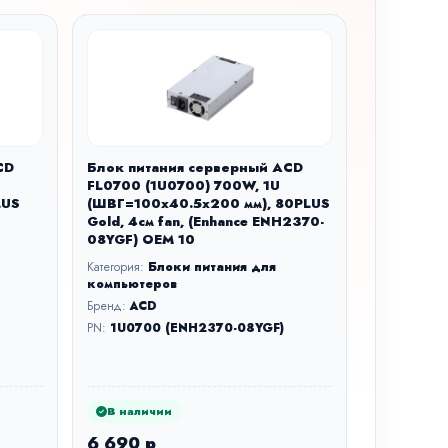
CD
Блок питания серверный ACD
FL0700 (1U0700) 700W, 1U
LUS
(ШВГ=100x40.5x200 мм), 80PLUS
Gold, 4см fan, (Enhance ENH2370-
08YGF) OEM 10
Категория:
Блоки питания для
компьютеров
Бренд:
ACD
PN:
1U0700 (ENH2370-08YGF)
В наличии
6 690 р