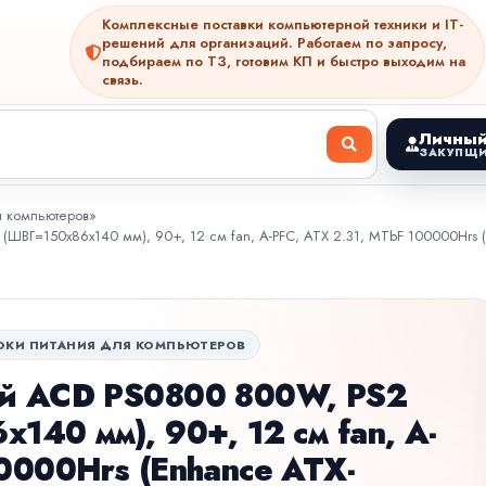
Комплексные поставки компьютерной техники и IT-
решений для организаций. Работаем по запросу,
подбираем по ТЗ, готовим КП и быстро выходим на
связь.
Личный
ЗАКУПЩИ
я компьютеров
»
(ШВГ=150x86x140 мм), 90+, 12 см fan, A-PFC, ATX 2.31, MTbF 100000Hrs
ОКИ ПИТАНИЯ ДЛЯ КОМПЬЮТЕРОВ
ый ACD PS0800 800W, PS2
140 мм), 90+, 12 см fan, A-
0000Hrs (Enhance ATX-