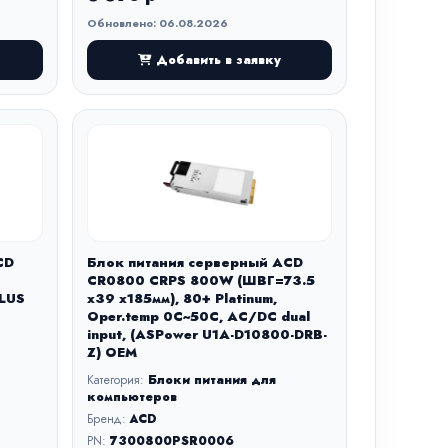
Обновлено: 06.08.2026
Добавить в заявку
CD
Блок питания серверный ACD
CR0800 CRPS 800W (ШВГ=73.5
LUS
х39 х185мм), 80+ Platinum,
Oper.temp 0C~50C, AC/DC dual
input, (ASPower U1A-D10800-DRB-
Z) OEM
Категория:
Блоки питания для
компьютеров
Бренд:
ACD
PN:
7300800PSR0006