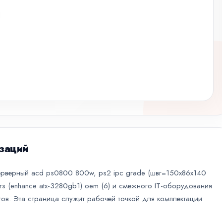
заций
серверный acd ps0800 800w, ps2 ipc grade (швг=150x86x140
0hrs (enhance atx-3280gb1) oem (6) и смежного IT-оборудования
тов. Эта страница служит рабочей точкой для комплектации