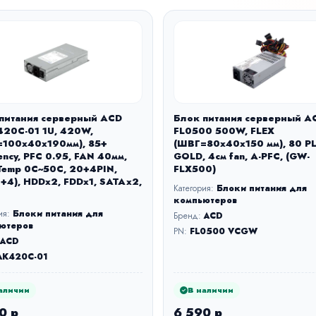
питания серверный ACD
Блок питания серверный A
20C-01 1U, 420W,
FL0500 500W, FLEX
100x40x190мм), 85+
(ШВГ=80x40x150 мм), 80 P
iency, PFC 0.95, FAN 40мм,
GOLD, 4см fan, A-PFC, (GW-
Temp 0C~50C, 20+4PIN,
FLX500)
+4), HDDx2, FDDx1, SATAx2,
Категория:
Блоки питания для
компьютеров
ия:
Блоки питания для
Бренд:
ACD
ютеров
PN:
FL0500 VCGW
ACD
AK420C-01
аличии
В наличии
0 р
6 590 р