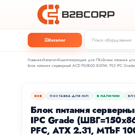
Каталог
Главная
»
Каталог
»
Комплектующие для ПК
»
Блоки питания дл
Блок питания серверный ACD PS0800 800W, PS2 IPC Grade 
B2B
ПОСТАВКА ДЛЯ ЮЛ
В НАЛИЧИИ
БЛ
Блок питания серверн
IPC Grade (ШВГ=150x86x
PFC, ATX 2.31, MTbF 10