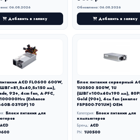
ено: 06.08.2026
Обновлено: 06.08.2026
Добавить в заявку
Добавить в заявку
питания ACD FL0600 600W,
Блок питания серверный A
(ШВГ=81,5x40,5x150 мм),
1U0500 500W, 1U
ade, 92+, 4cm fan, A-PFC,
(ШВГ=100x40x190 мм), 80P
100000Hrs (Enhance
Gold (90+), 4см fan (аналог
60B-03YGP) 10
FSP500-701UN) OEM
ия:
Блоки питания для
Категория:
Блоки питания для
ютеров
компьютеров
ACD
Бренд:
ACD
0600
PN:
1U0500