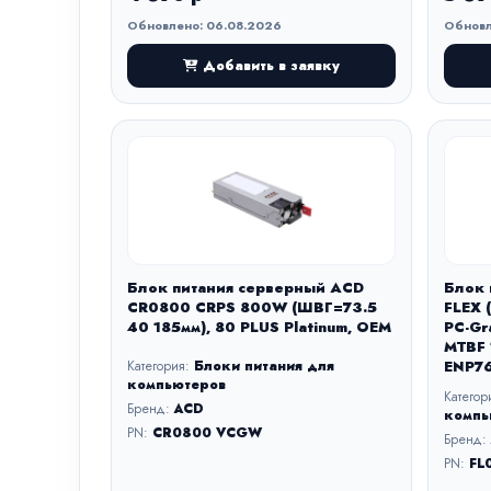
Обновлено: 06.08.2026
Обновл
Добавить в заявку
Блок питания серверный ACD
Блок 
CR0800 CRPS 800W (ШВГ=73.5
FLEX 
40 185мм), 80 PLUS Platinum, OEM
PC-Gr
MTBF 
Категория:
Блоки питания для
ENP76
компьютеров
Категор
Бренд:
ACD
компь
PN:
CR0800 VCGW
Бренд:
PN:
FL