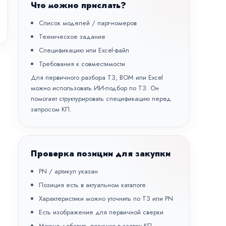
Что можно прислать?
Список моделей / парт-номеров
Техническое задание
Спецификацию или Excel-файл
Требования к совместимости
Для первичного разбора ТЗ, BOM или Excel
можно использовать
ИИ-подбор по ТЗ
. Он
помогает структурировать спецификацию перед
запросом КП.
Проверка позиции для закупки
PN / артикул указан
Позиция есть в актуальном каталоге
Характеристики можно уточнить по ТЗ или PN
Есть изображение для первичной сверки
Можно добавить позицию в заявку КП