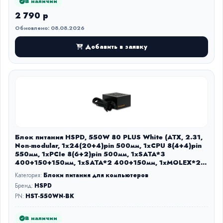
В наличии
2 790 р
Обновлено: 08.08.2026
Добавить в заявку
Блок питания HSPD, 550W 80 PLUS White (ATX, 2.31,
Non-modular, 1x24(20+4)pin 500мм, 1xCPU 8(4+4)pin
550мм, 1xPCIe 8(6+2)pin 500мм, 1xSATA*3
400+150+150мм, 1xSATA*2 400+150мм, 1xMOLEX*2
400+150мм, Active, 120x120мм, 150x140x86мм, APFC,
Категория:
Блоки питания для компьютеров
OVP, OPP, SCP, UVP,
Бренд:
HSPD
PN:
HST-550WN-BK
В наличии