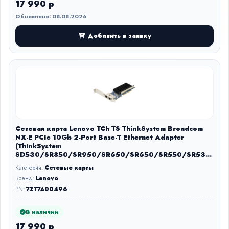
17 990 р
Обновлено: 08.08.2026
Добавить в заявку
Сетевая карта Lenovo TCh TS ThinkSystem Broadcom
NX-E PCIe 10Gb 2-Port Base-T Ethernet Adapter
(ThinkSystem
SD530/SR850/SR950/SR650/SR650/SR550/SR530
/ST550/SR630)
Категория:
Сетевые карты
Бренд:
Lenovo
PN:
7ZT7A00496
В наличии
17 990 р