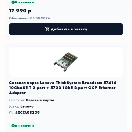
В наличии
17 990 р
Обновлено: 08.08.2026
Добавить в заявку
Сетевая карта Lenovo ThinkSystem Broadcom 57416
10GbASE-T 2-port + 5720 1GbE 2-port OCP Ethernet
Adapter
Категория:
Сетевые карты
Бренд:
Lenovo
PN:
4XC7A08239
В наличии