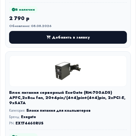
В наличии
2 790 р
Обновлено: 08.08.2026
Добавить в заявку
Блок питания серверный ExeGate (RM-700ADS)
APFC,2х8см fan, 20+4pin/(4+4)pin+(4+4)pin, 2xPCI-E,
9xSATA
Категория:
Блоки питания для компьютеров
Бренд:
Exegate
PN:
EX174460RUS