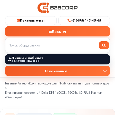
Показать e-mail
+7 (495) 143-45-45
Каталог
Личный кабинет
ЗАКУПЩИКА B2B
О компании
Главная
»
Каталог
»
Комплектующие для ПК
»
Блоки питания для компьютеров
»
Блок питания серверный Delta DPS-1600CB, 1600Вт, 80 PLUS Platinum,
40мм, серый